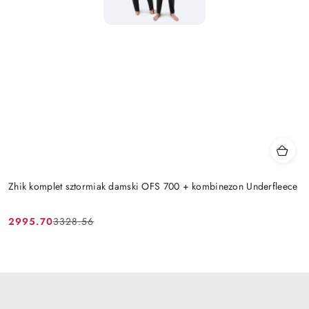
Zhik komplet sztormiak damski OFS 700 + kombinezon Underfleece
2995.70
3328.56
Cena
Cena
promocyjna:
przed
promocją: