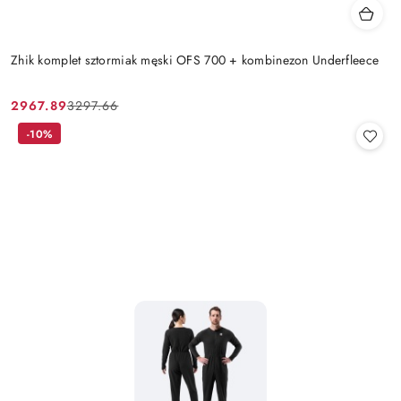
Zhik komplet sztormiak męski OFS 700 + kombinezon Underfleece
2967.89
3297.66
Cena
Cena
promocyjna:
przed
-10%
promocją: