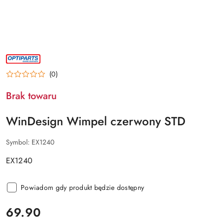
NAZWA
PRODUCENTA:
OPTIPARTS
(0)
Brak towaru
WinDesign Wimpel czerwony STD
Symbol:
EX1240
EX1240
Powiadom gdy produkt będzie dostępny
cena:
69.90