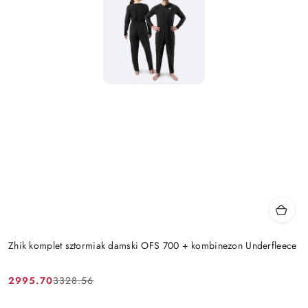
Zhik komplet sztormiak damski OFS 700 + kombinezon Underfleece
2995.70
3328.56
Cena
Cena
promocyjna:
przed