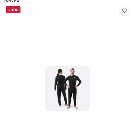
169.90
Cena:
-10%