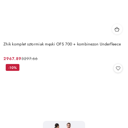
Zhik komplet sztormiak męski OFS 700 + kombinezon Underfleece
2967.89
3297.66
Cena
Cena
promocyjna:
przed
-10%
promocją: