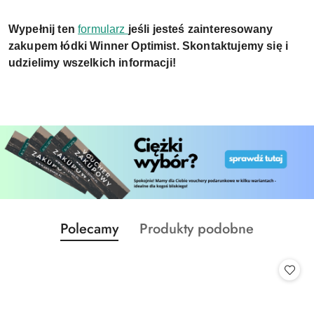
Wypełnij ten
formularz
jeśli jesteś zainteresowany
zakupem łódki Winner Optimist. Skontaktujemy się i
udzielimy wszelkich informacji!
Produkty
Produkty
Polecamy
Produkty podobne
Pomiń karuzelę produktów
o
o
statusie:
statusie: