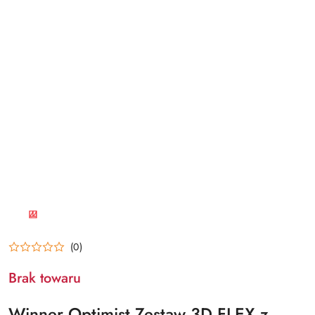
NAZWA
PRODUCENTA:
WINNER
(0)
Brak towaru
Winner Optimist Zestaw 3D FLEX z