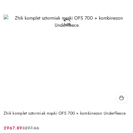
Zhik komplet sztormiak męski OFS 700 + kombinezon Underfleece
2967.89
3297.66
Cena
Cena