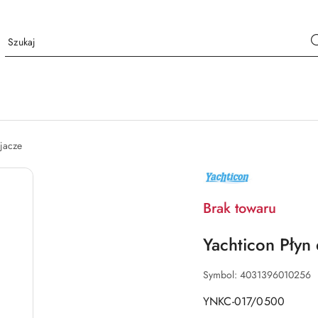
jacze
NAZWA
PRODUCENTA:
YACHTICON
Brak towaru
Yachticon Płyn
Symbol:
4031396010256
YNKC-017/0500