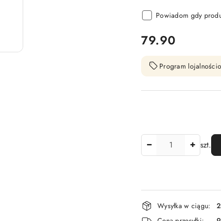
Powiadom gdy produk
cena:
79.90
Program lojalnościo
Ilość
szt.
Dostępność
Wysyłka w ciągu:
2
i
Cena przesyłki:
9