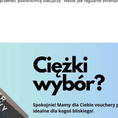
 przetrzeć powierzchnię odbijacza. Ważne jest regularne zmienian