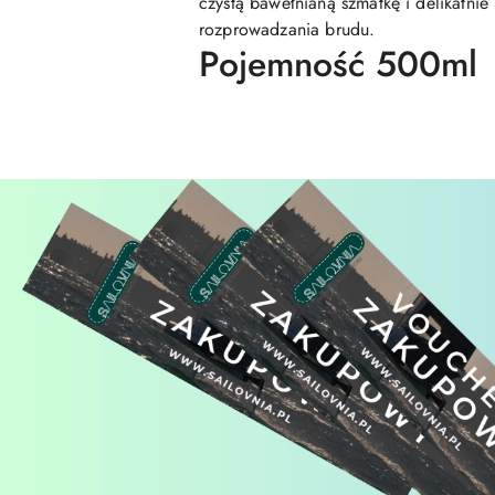
czystą bawełnianą szmatkę i delikatnie
rozprowadzania brudu.
Pojemność 500ml