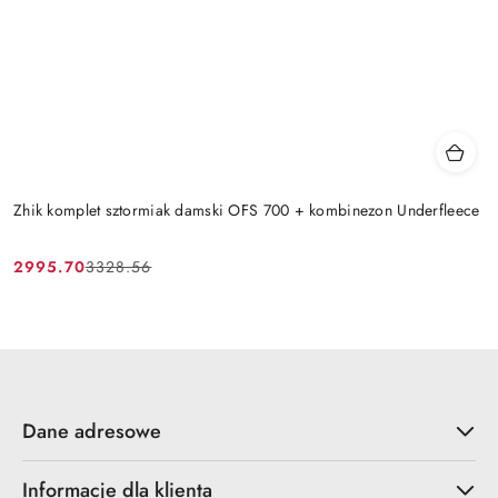
Zhik komplet sztormiak damski OFS 700 + kombinezon Underfleece
2995.70
3328.56
Cena
Cena
promocyjna:
przed
promocją:
Dane adresowe
Informacje dla klienta