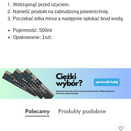
Wstrząsnąć przed użyciem.
Nanieść produkt na zabrudzoną powierzchnię.
Poczekać kilka minut a następnie spłukać brud wodą.
Pojemność: 500ml
Opakowanie: 1szt.
Produkty
Produkty
Polecamy
Produkty podobne
Pomiń karuzelę produktów
o
o
statusie:
statusie: