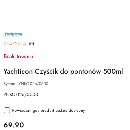
NAZWA
PRODUCENTA:
YACHTICON
(0)
Brak towaru
Yachticon Czyścik do pontonów 500ml
Symbol:
YNKC-026/0500
YNKC-026/0500
Powiadom gdy produkt będzie dostępny
cena:
69.90