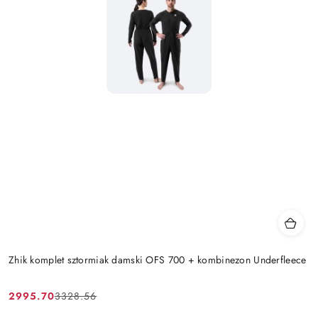
Zhik komplet sztormiak damski OFS 700 + kombinezon Underfleece
2995.70
3328.56
Cena
Cena