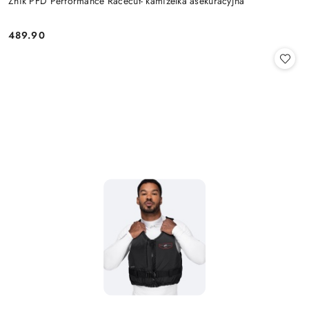
Zhik PFD Performance Racecut- kamizelka asekuracyjna
489.90
Cena: