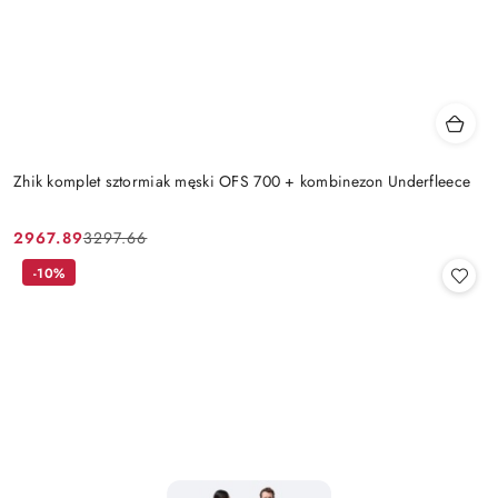
Zhik komplet sztormiak męski OFS 700 + kombinezon Underfleece
2967.89
3297.66
Cena
Cena
promocyjna:
przed
-10%
promocją: