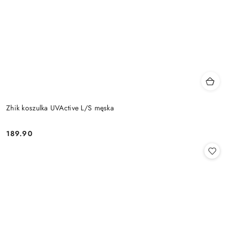
Zhik koszulka UVActive L/S męska
189.90
Cena: