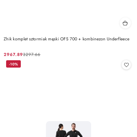
Zhik komplet sztormiak męski OFS 700 + kombinezon Underfleece
2967.89
3297.66
Cena
Cena
promocyjna:
przed
-10%
promocją: