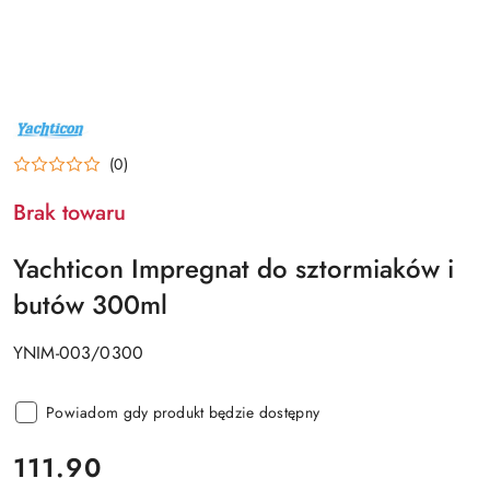
NAZWA
PRODUCENTA:
YACHTICON
(0)
Brak towaru
Yachticon Impregnat do sztormiaków i
butów 300ml
YNIM-003/0300
Powiadom gdy produkt będzie dostępny
cena:
111.90