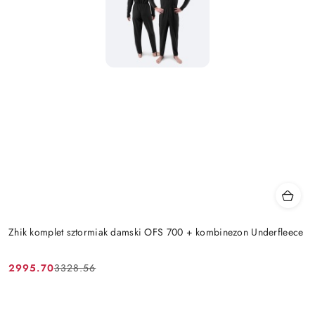
Zhik komplet sztormiak damski OFS 700 + kombinezon Underfleece
2995.70
3328.56
Cena
Cena
promocyjna:
przed
promocją: