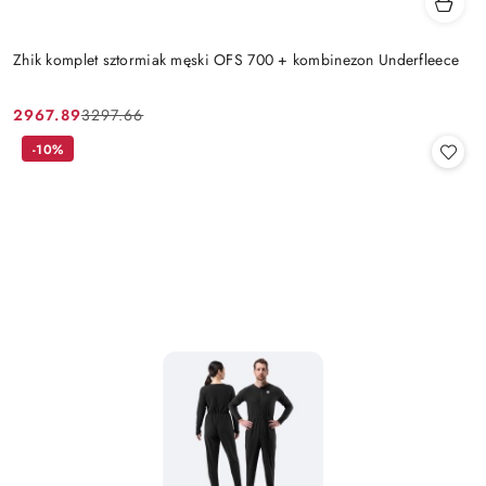
Zhik komplet sztormiak męski OFS 700 + kombinezon Underfleece
2967.89
3297.66
Cena
Cena
promocyjna:
przed
-10%
promocją: