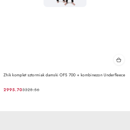
Zhik komplet sztormiak damski OFS 700 + kombinezon Underfleece
2995.70
3328.56
Cena
Cena
promocyjna:
przed
promocją: