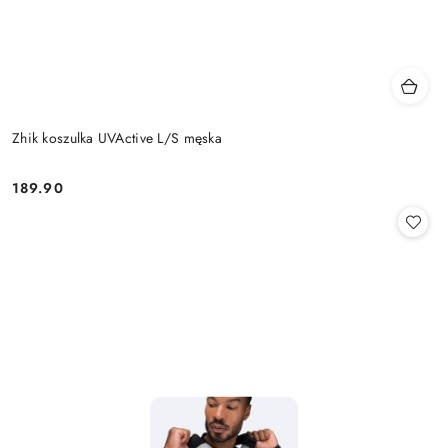
Zhik koszulka UVActive L/S męska
189.90
Cena: