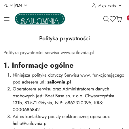
|
PL
PLN
Moje konto
Przejdź do treści głównej
Przejdź do wyszukiwarki
Przejdź do moje konto
Przejdź do menu głównego
Przejdź do stopki
Polityka prywatności
Polityka prywatności serwisu www.sailovnia.pl
1. Informacje ogólne
Niniejsza polityka dotyczy Serwisu www, funkcjonującego
pod adresem url:
sailovnia.pl
Operatorem serwisu oraz Administratorem danych
osobowych jest: Boat Base sp. z o.o. Chwaszczyńska
131b, 81-571 Gdynia,
NIP: 5862320395, KRS:
0000686842
Adres kontaktowy poczty elektronicznej operatora:
hello@sailovnia.pl