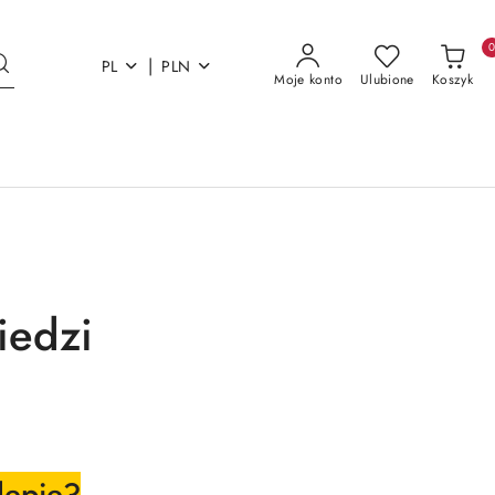
|
PL
PLN
Moje konto
Ulubione
Koszyk
iedzi
lepie?