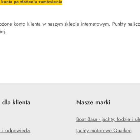
o konta po złożeniu zamówienia
ożone konto klienta w naszym sklepie internetowym. Punkty nali
ej.
 dla klienta
Nasze marki
Boat Base - jachty, łodzie i sil
a i odpowiedzi
Jachty motorowe Quarken