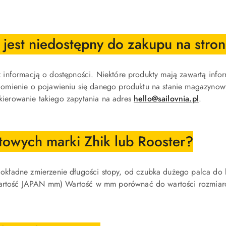
jest niedostępny do zakupu na stron
z z informacją o dostępności. Niektóre produkty mają zawartą inf
ienie o pojawieniu się danego produktu na stanie magazynowym, j
skierowanie takiego zapytania na adres
hello@sailovnia.pl
.
towych marki Zhik lub Rooster?
kładne zmierzenie długości stopy, od czubka dużego palca do 
 wartość JAPAN mm) Wartość w mm porównać do wartości rozmiaró