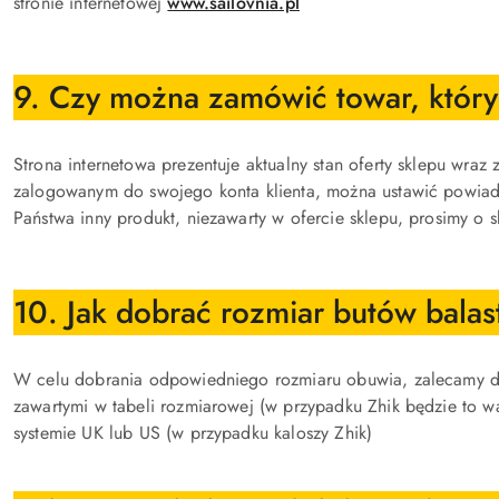
stronie internetowej
www.sailovnia.pl
9. Czy można zamówić towar, który 
Strona internetowa prezentuje aktualny stan oferty sklepu wra
zalogowanym do swojego konta klienta, można ustawić powiadom
Państwa inny produkt, niezawarty w ofercie sklepu, prosimy o 
10. Jak dobrać rozmiar butów balas
W celu dobrania odpowiedniego rozmiaru obuwia, zalecamy do
zawartymi w tabeli rozmiarowej (w przypadku Zhik będzie to
systemie UK lub US (w przypadku kaloszy Zhik)