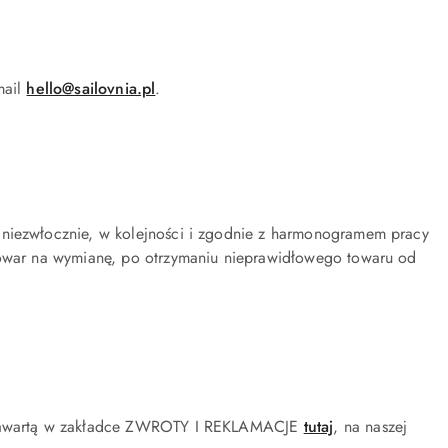
mail
hello@sailovnia.pl
.
 niezwłocznie, w kolejności i zgodnie z harmonogramem pracy
 towar na wymianę, po otrzymaniu nieprawidłowego towaru od
ją zawartą w zakładce ZWROTY I REKLAMACJE
tutaj
, na naszej