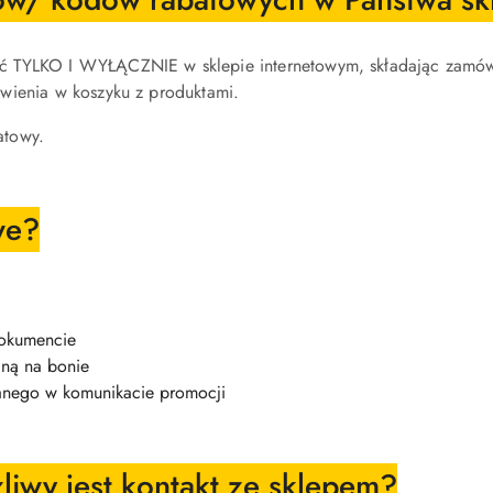
ć TYLKO I WYŁĄCZNIE w sklepie internetowym, składając zamówi
wienia w koszyku z produktami.
atowy.
we?
dokumencie
ną na bonie
anego w komunikacie promocji
liwy jest kontakt ze sklepem?