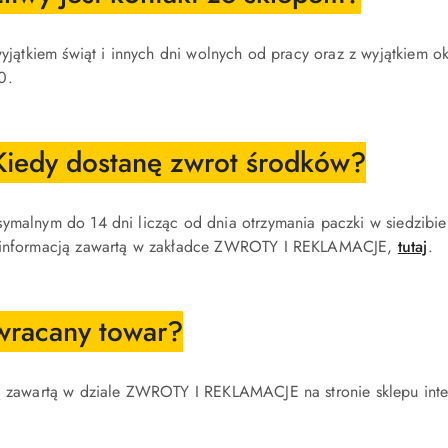
 wyjątkiem świąt i innych dni wolnych od pracy oraz z wyjątkiem
0.
Kiedy dostanę zwrot środków?
ymalnym do 14 dni licząc od dnia otrzymania paczki w siedzibie
az informacją zawartą w zakładce ZWROTY I REKLAMACJE,
tutaj
.
wracany towar?
ją zawartą w dziale ZWROTY I REKLAMACJE na stronie sklepu int