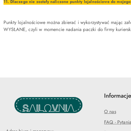
11. Dlaczego nie zostały naliczone punkty lojalnościowe do mojeg
Punkty lojalnościowe można zbierać i wykorzystywać mając zał
WYSŁANE, czyli w momencie nadania paczki do firmy kurierski
Informacje
O nas
FAQ - Pytani