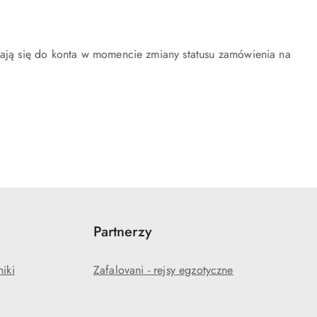
czają się do konta w momencie zmiany statusu zamówienia na
Partnerzy
niki
Zafalovani - rejsy egzotyczne