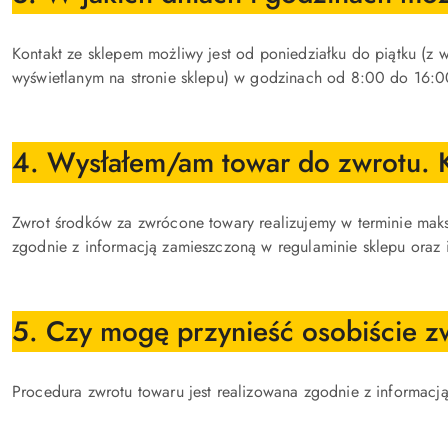
Kontakt ze sklepem możliwy jest od poniedziałku do piątku (z
wyświetlanym na stronie sklepu) w godzinach od 8:00 do 16:0
4. Wysłałem/am towar do zwrotu. 
Zwrot środków za zwrócone towary realizujemy w terminie maks
zgodnie z informacją zamieszczoną w regulaminie sklepu or
5. Czy mogę przynieść osobiście z
Procedura zwrotu towaru jest realizowana zgodnie z informac