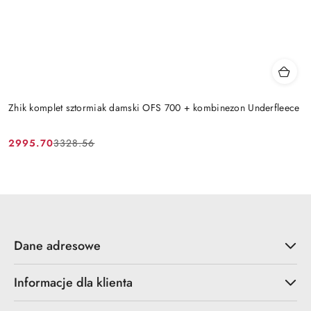
Zhik komplet sztormiak damski OFS 700 + kombinezon Underfleece
2995.70
3328.56
Cena
Cena
promocyjna:
przed
promocją:
Dane adresowe
Informacje dla klienta