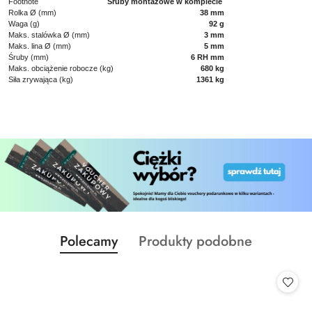
Footnote
Śruby montażowe w komplecie
Rolka Ø (mm)
38 mm
Waga (g)
92 g
Maks. stalówka Ø (mm)
3 mm
Maks. lina Ø (mm)
5 mm
Śruby (mm)
6 RH mm
Maks. obciążenie robocze (kg)
680 kg
Siła zrywająca (kg)
1361 kg
Produkty
Produkty
Polecamy
Produkty podobne
Pomiń karuzelę produktów
o
o
statusie:
statusie: