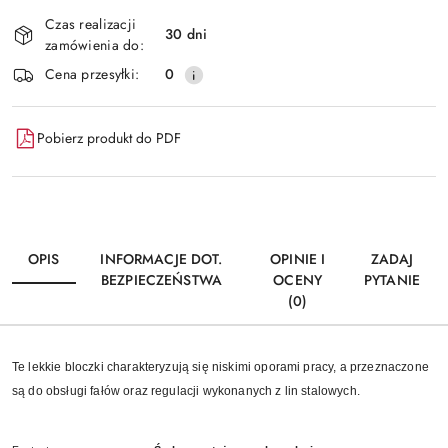
Dostępność
Czas realizacji
i
30 dni
zamówienia do:
Wyślij
dostawa
Cena przesyłki:
0
Pobierz produkt do PDF
OPIS
INFORMACJE DOT.
OPINIE I
ZADAJ
BEZPIECZEŃSTWA
OCENY
PYTANIE
(0)
Te lekkie bloczki charakteryzują się niskimi oporami pracy, a przeznaczone
są do obsługi fałów oraz regulacji wykonanych z lin stalowych.