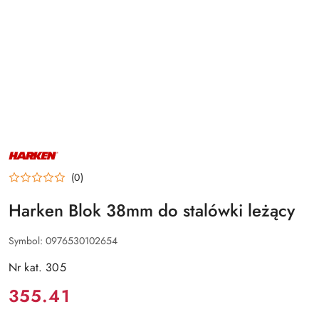
NAZWA
PRODUCENTA:
HARKEN
(0)
Harken Blok 38mm do stalówki leżący
Symbol:
0976530102654
Nr kat. 305
Cena:
355.41