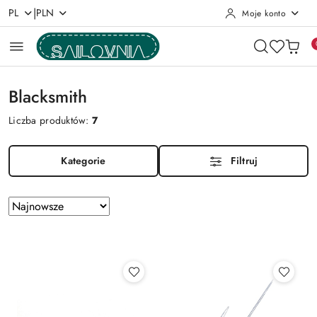
|
PL
PLN
Moje konto
Przejdź do treści głównej
Przejdź do wyszukiwarki
Przejdź do moje konto
Przejdź do menu głównego
Przejdź do stopki
Blacksmith
Liczba produktów:
7
Kategorie
Filtruj
Zastosowano
Sortuj
według
sortowanie:
Najnowsze.