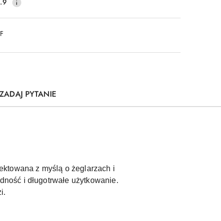
.9
DF
ZADAJ PYTANIE
ektowana z myślą o żeglarzach i
ność i długotrwałe użytkowanie.
i.