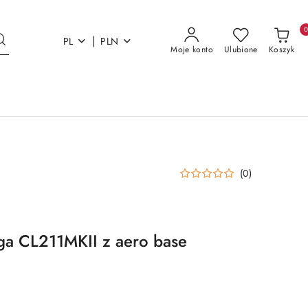
|
PL
PLN
Moje konto
Ulubione
Koszyk
(0)
ga CL211MKII z aero base