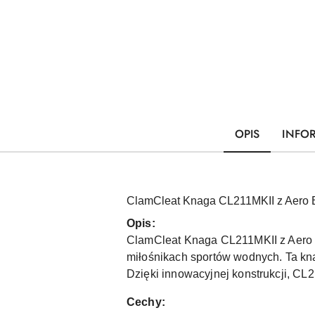
OPIS
INFO
ClamCleat Knaga CL211MKII z Aero 
Opis:
ClamCleat Knaga CL211MKII z Aero Ba
miłośnikach sportów wodnych. Ta kn
Dzięki innowacyjnej konstrukcji, CL
Cechy: