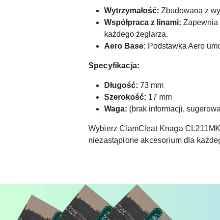
Wytrzymałość:
Zbudowana z wytr
Współpraca z linami:
Zapewnia d
każdego żeglarza.
Aero Base:
Podstawka Aero umożl
Specyfikacja:
Długość:
73 mm
Szerokość:
17 mm
Waga:
(brak informacji, sugerow
Wybierz ClamCleat Knaga CL211MKII
niezastąpione akcesorium dla każdego