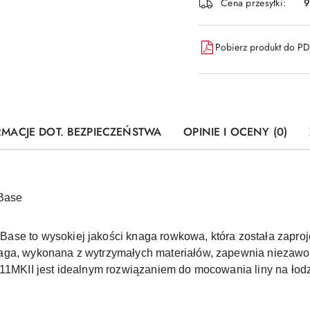
Cena przesyłki:
9
dostawa
Pobierz produkt do P
RMACJE DOT. BEZPIECZEŃSTWA
OPINIE I OCENY (0)
Base
se to wysokiej jakości knaga rowkowa, która została zaproj
aga, wykonana z wytrzymałych materiałów, zapewnia niezawod
211MKII jest idealnym rozwiązaniem do mocowania liny na łodz