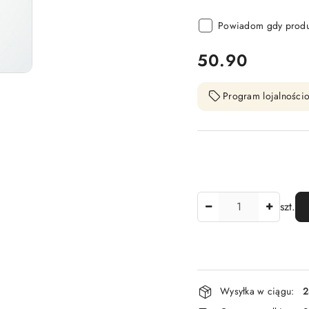
Powiadom gdy produk
cena:
50.90
Program lojalnościo
Ilość
szt.
Dostępność
Wysyłka w ciągu:
2
i