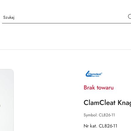
NAZWA
PRODUCENTA:
CLAMCLEAT
Brak towaru
ClamCleat Kna
Symbol:
CL826-11
Nr kat. CL826-11