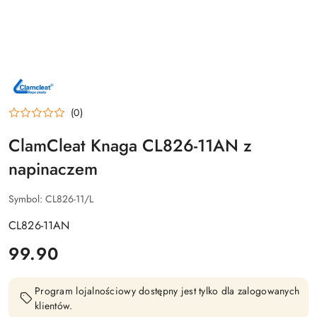
NAZWA
PRODUCENTA:
CLAMCLEAT
(0)
ClamCleat Knaga CL826-11AN z
napinaczem
Symbol:
CL826-11/L
CL826-11AN
cena:
99.90
Program lojalnościowy dostępny jest tylko dla zalogowanych
klientów.