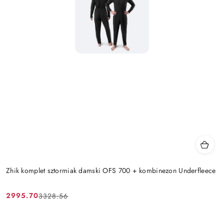
Zhik komplet sztormiak damski OFS 700 + kombinezon Underfleece
2995.70
3328.56
Cena
Cena
promocyjna:
przed