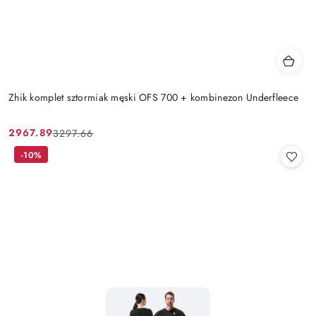
Zhik komplet sztormiak męski OFS 700 + kombinezon Underfleece
2967.89
3297.66
Cena
Cena
promocyjna:
przed
-10%
promocją: