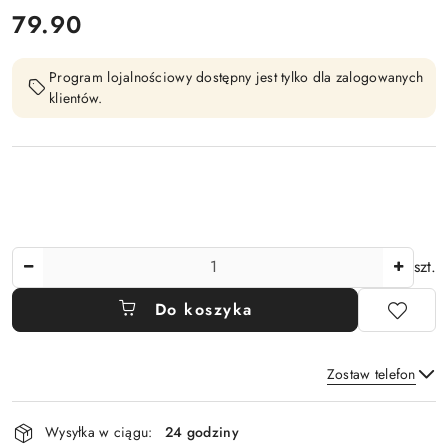
cena:
79.90
Program lojalnościowy dostępny jest tylko dla zalogowanych
klientów.
Ilość
szt.
Do koszyka
Zostaw telefon
Dostępność
Wysyłka w ciągu:
24 godziny
i