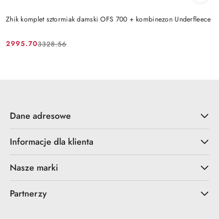
Zhik komplet sztormiak damski OFS 700 + kombinezon Underfleece
2995.70
3328.56
Cena
Cena
promocyjna:
przed
promocją:
Dane adresowe
Informacje dla klienta
Nasze marki
Partnerzy