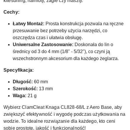
kitesurfing, namioty, żagle czy maszty.
Cechy:
Łatwy Montaż:
Prosta konstrukcja pozwala na ręczne
przesuwanie bez potrzeby użycia narzędzi, co
oszczędza czas i ułatwia obsługę.
Uniwersalne Zastosowanie:
Doskonała do lin o
średnicy od 3 do 4 mm (1/8" - 5/32"), co czyni ją
wszechstronnym akcesorium dla każdego żeglarza.
Specyfikacja:
Długość:
60 mm
Szerokość:
13 mm
Waga:
21 g
Wybierz ClamCleat Knaga CL828-68/L z Aero Base, aby
zwiększyć efektywność i wygodę podczas użytkowania na
wodzie. To idealne rozwiązanie dla każdego, kto ceni
sobie prostotę, jakość i funkcjonalność!