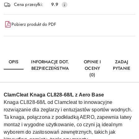
Wyślij
Cena przesyłki:
9.9
dostawa
Pobierz produkt do PDF
OPIS
INFORMACJE DOT.
OPINIE I
ZADAJ
BEZPIECZEŃSTWA
OCENY
PYTANIE
(0)
ClamCleat Knaga CL828-68/L z Aero Base
Knaga CL828-68/L od Clamcleat to innowacyjne
rozwiązanie dla żeglarzy i entuzjastów sportów wodnych.
Ta knaga, połączona z podkładką AERO, zapewnia łatwy
montaż i wygodne użytkowanie, co czyni ją idealnym
wyborem do zastosowań zewnętrznych, takich jak