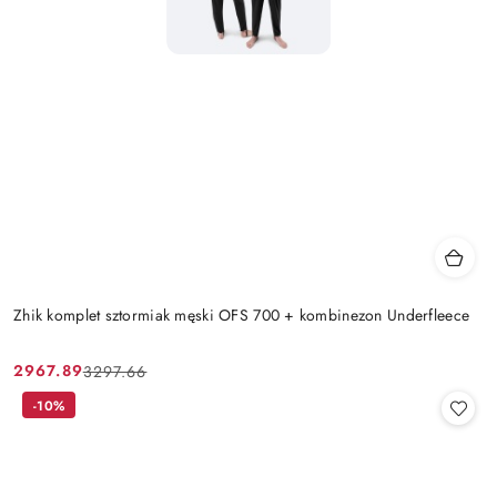
Zhik komplet sztormiak męski OFS 700 + kombinezon Underfleece
2967.89
3297.66
Cena
Cena
promocyjna:
przed
-10%
promocją: