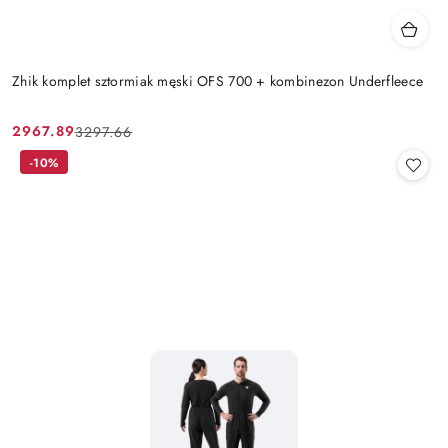
Zhik komplet sztormiak męski OFS 700 + kombinezon Underfleece
2967.89
3297.66
Cena
Cena
promocyjna:
przed
-10%
promocją: