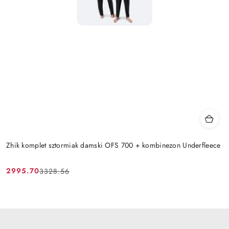
Zhik komplet sztormiak damski OFS 700 + kombinezon Underfleece
2995.70
3328.56
Cena
Cena
promocyjna:
przed
promocją: