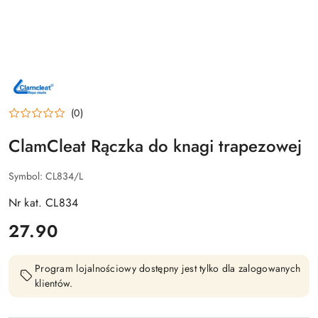
NAZWA
PRODUCENTA:
CLAMCLEAT
(0)
ClamCleat Rączka do knagi trapezowej
Symbol:
CL834/L
Nr kat. CL834
cena:
27.90
Program lojalnościowy dostępny jest tylko dla zalogowanych
klientów.