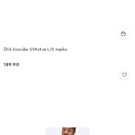
Zhik koszulka UVActive L/S męska
189.90
Cena: