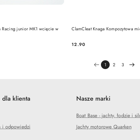
DO KOSZYKA
DO KOSZYKA
 Racing junior MK1 wcięcie w
ClamCleat Knaga Kompozytowa mi
12.90
Cena:
1
2
3
 dla klienta
Nasze marki
Boat Base - jachty, łodzie i sil
a i odpowiedzi
Jachty motorowe Quarken