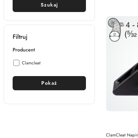
Cena:
Szukaj
Filtruj
Producent
Producent:
Clamcleat
Pokaż
ClamCleat Napin