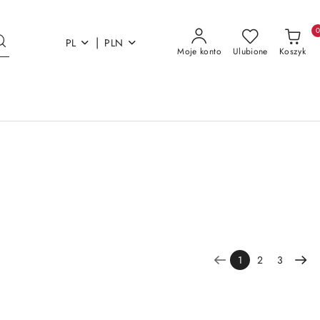
|
PL
PLN
Moje konto
Ulubione
Koszyk
1
2
3