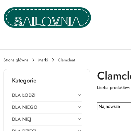
Przejdź do treści głównej
Przejdź do wyszukiwarki
Przejdź do moje konto
Przejdź do menu głównego
Przejdź do stopki
Strona główna
Marki
Clamcleat
Clamcl
Kategorie
Liczba produktów
DLA ŁODZI
Zastosowano
Sortuj
DLA NIEGO
według
sortowanie:
DLA NIEJ
Najnowsze.