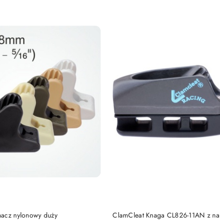
Cena:
DO KOSZYKA
DO KOSZYKA
acz nylonowy duży
ClamCleat Knaga CL826-11AN z n