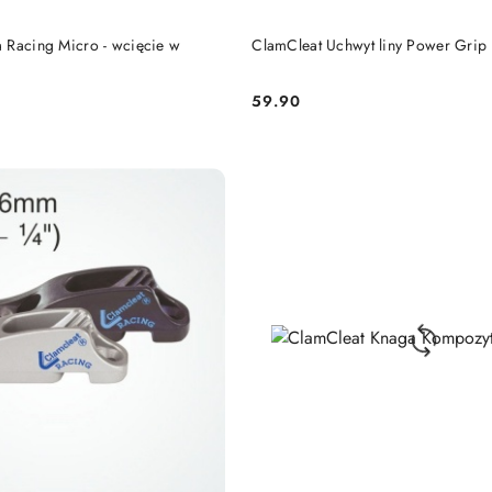
DO KOSZYKA
DO KOSZYKA
 Racing Micro - wcięcie w
ClamCleat Uchwyt liny Power Grip 
59.90
Cena: