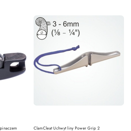
Cena:
DO KOSZYKA
apinaczem
ClamCleat Uchwyt liny Power Grip 2