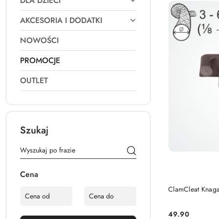
DLA DZIECI
AKCESORIA I DODATKI
NOWOŚCI
PROMOCJE
OUTLET
Szukaj
Cena
ClamCleat Knag
49.90