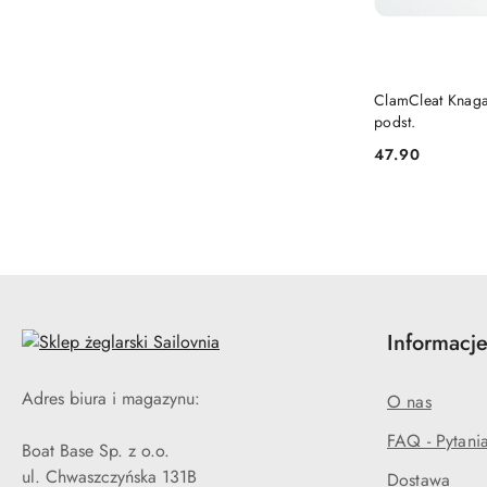
ClamCleat Knaga
podst.
47.90
Cena:
Informacje
Adres biura i magazynu:
O nas
FAQ - Pytani
Boat Base Sp. z o.o.
ul. Chwaszczyńska 131B
Dostawa