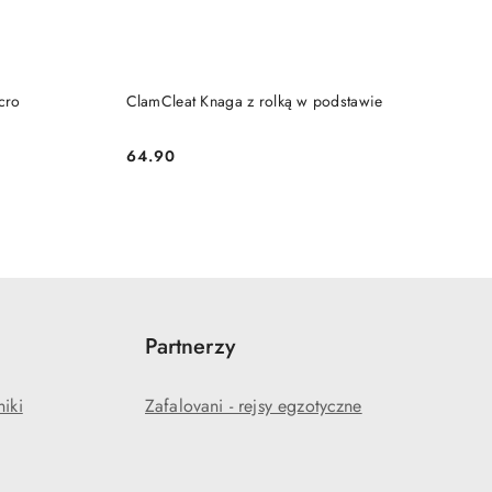
DO KOSZYKA
cro
ClamCleat Knaga z rolką w podstawie
64.90
Cena:
Partnerzy
niki
Zafalovani - rejsy egzotyczne