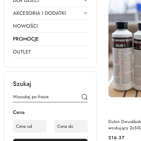
DLA DZIECI
AKCESORIA I DODATKI
NOWOŚCI
PROMOCJE
OUTLET
Szukaj
Cena
Dulon Dwuskładn
woskujący 2x50
216.37
Cena: