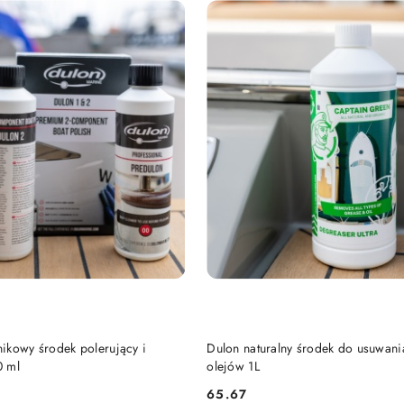
DO KOSZYKA
DO KOSZYKA
ikowy środek polerujący i
Dulon naturalny środek do usuwan
0 ml
olejów 1L
65.67
Cena: