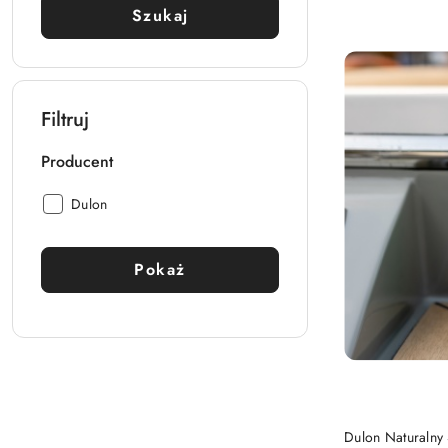
Szukaj
Filtruj
Producent
Producent:
Dulon
Pokaż
PRO
Dulon Naturalny 