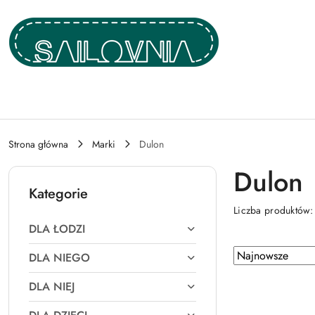
Przejdź do treści głównej
Przejdź do wyszukiwarki
Przejdź do moje konto
Przejdź do menu głównego
Przejdź do stopki
Strona główna
Marki
Dulon
Dulon
Kategorie
Liczba produktów
DLA ŁODZI
Zastosowano
Sortuj
DLA NIEGO
według
sortowanie:
DLA NIEJ
Najnowsze.