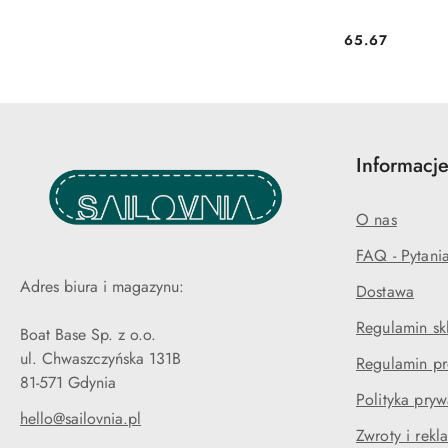
65.67
Cena:
Informacje
O nas
FAQ - Pytani
Adres biura i magazynu:
Dostawa
Regulamin sk
Boat Base Sp. z o.o.
ul. Chwaszczyńska 131B
Regulamin pr
81-571 Gdynia
Polityka pryw
hello@sailovnia.pl
Zwroty i rekl