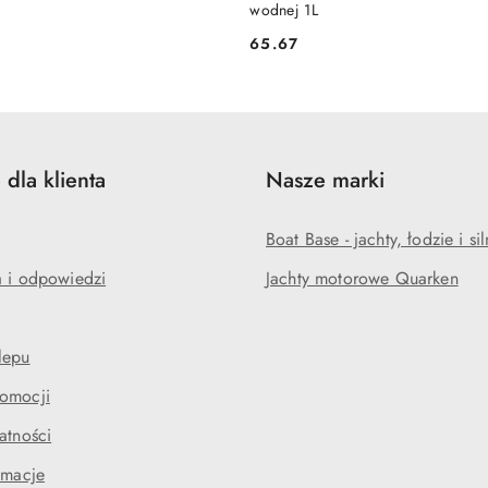
wodnej 1L
65.67
Cena:
 dla klienta
Nasze marki
Boat Base - jachty, łodzie i sil
a i odpowiedzi
Jachty motorowe Quarken
lepu
omocji
atności
amacje