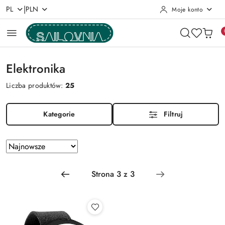
|
PL
PLN
Moje konto
Przejdź do treści głównej
Przejdź do wyszukiwarki
Przejdź do moje konto
Przejdź do menu głównego
Przejdź do stopki
Elektronika
Liczba produktów:
25
Kategorie
Filtruj
Zastosowano
Sortuj
według
sortowanie:
Najnowsze.