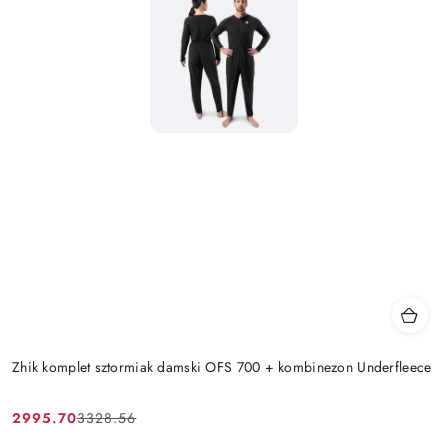
Zhik komplet sztormiak damski OFS 700 + kombinezon Underfleece
2995.70
3328.56
Cena
Cena