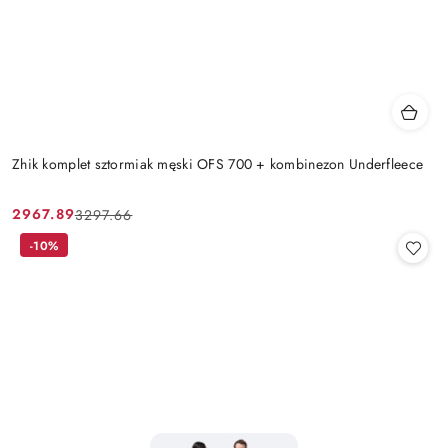
Zhik komplet sztormiak męski OFS 700 + kombinezon Underfleece
2967.89
3297.66
Cena
Cena
promocyjna:
przed
-10%
promocją: