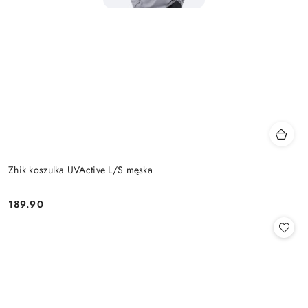
Zhik koszulka UVActive L/S męska
189.90
Cena: