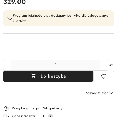
cena:
329.00
Program lojalnościowy dostępny jest tylko dla zalogowanych
klientów.
Ilość
szt.
Do koszyka
Zostaw telefon
Dostępność
Wysyłka w ciągu:
24 godziny
i
Wyślij
Cena przesyłki:
0