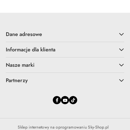
promocyjna:
przed
promocją:
Dane adresowe
Informacje dla klienta
Nasze marki
Partnerzy
Sklep internetowy na oprogramowaniu Sky-Shop.pl