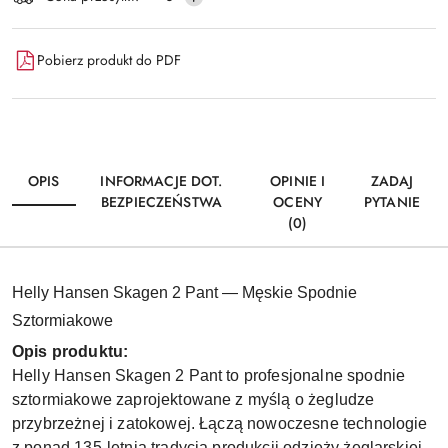
dostawa
Pobierz produkt do PDF
OPIS
INFORMACJE DOT.
OPINIE I
ZADAJ
BEZPIECZEŃSTWA
OCENY
PYTANIE
(0)
Helly Hansen Skagen 2 Pant — Męskie Spodnie
Sztormiakowe
Opis produktu:
Helly Hansen Skagen 2 Pant to profesjonalne spodnie
sztormiakowe zaprojektowane z myślą o żegludze
przybrzeżnej i zatokowej. Łączą nowoczesne technologie
z ponad 135-letnią tradycją produkcji odzieży żeglarskiej.