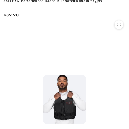
Zhik PFD Performance Racecut- kamizelka asekuracyjna
489.90
Cena: