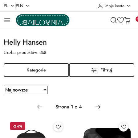
|
PL
PLN
Moje konto
Przejdź do treści głównej
Przejdź do wyszukiwarki
Przejdź do moje konto
Przejdź do menu głównego
Przejdź do stopki
Helly Hansen
Liczba produktów:
45
Kategorie
Filtruj
Zastosowano
Sortuj
według
sortowanie:
Najnowsze.
-24%