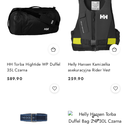
HH Torba Hightide WP Duffel
Helly Hansen Kamizelka
35L Czarna
asekuracyjna Rider Vest
589.90
259.90
Cena:
Cena: