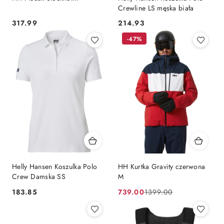
Crewline LS męska biała
317.99
214.93
Cena:
Cena:
-47%
Helly Hansen Koszulka Polo
HH Kurtka Gravity czerwona
Crew Damska SS
M
183.85
739.00
1399.00
Cena:
Cena
Cena
promocyjna:
przed
promocją: