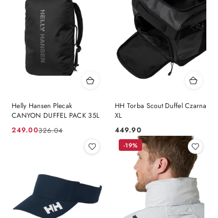
Helly Hansen Plecak
HH Torba Scout Duffel Czarna
CANYON DUFFEL PACK 35L
XL
249.00
449.90
326.04
Cena
Cena
Cena:
promocyjna:
przed
-19%
promocją: