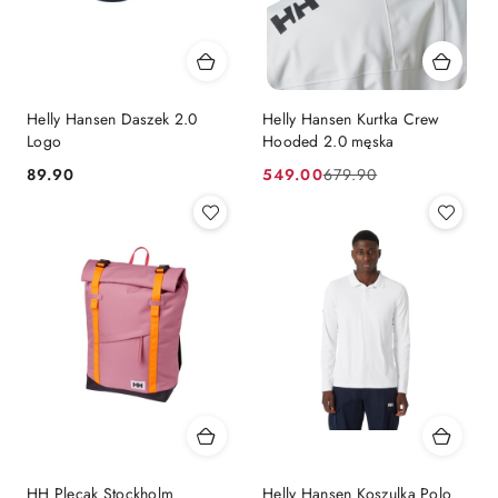
Helly Hansen Daszek 2.0
Helly Hansen Kurtka Crew
Logo
Hooded 2.0 męska
89.90
549.00
679.90
Cena:
Cena
Cena
promocyjna:
przed
promocją:
HH Plecak Stockholm
Helly Hansen Koszulka Polo