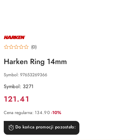
NAZWA
PRODUCENTA:
HARKEN
(0)
Harken Ring 14mm
Symbol:
97653269366
Symbol: 3271
Cena:
121.41
Rabat:
Cena regularna:
134.90
-10%
Do końca promocji pozostało: