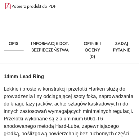
Pobierz produkt do PDF
OPIS
INFORMACJE DOT.
OPINIE I
ZADAJ
BEZPIECZEŃSTWA
OCENY
PYTANIE
(0)
14mm Lead Ring
Lekkie i proste w konstrukcji przelotki Harken służą do
prowadzenia liny odciągającej szoty foka, naprowadzania
do knagi, lazy jacków, achtersztagów kaskadowych i do
innych zastosowań wymagających minimalnych regulacji.
Przelotki wykonane są z aluminium 6061-T6
anodowanego metodą Hard-Lube, zapewniającego
gładką, poślizgową powierzchnię bez ruchomych części;