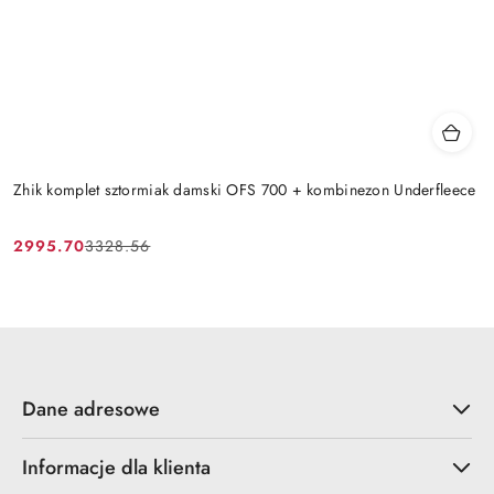
Zhik komplet sztormiak damski OFS 700 + kombinezon Underfleece
2995.70
3328.56
Cena
Cena
promocyjna:
przed
promocją:
Dane adresowe
Informacje dla klienta