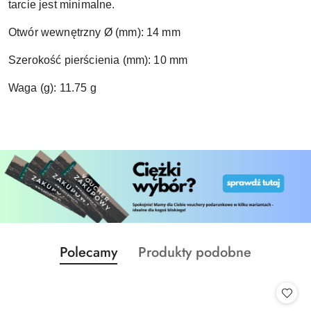
tarcie jest minimalne.
Otwór wewnętrzny Ø (mm): 14 mm
Szerokość pierścienia (mm): 10 mm
Waga (g): 11.75 g
Produkty
Produkty
Polecamy
Produkty podobne
Pomiń karuzelę produktów
o
o
statusie:
statusie: