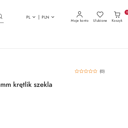
|
PL
PLN
Moje konto
Ulubione
Koszyk
(0)
mm krętlik szekla