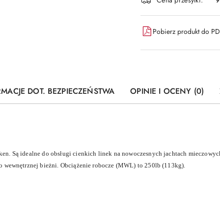
Pobierz produkt do P
RMACJE DOT. BEZPIECZEŃSTWA
OPINIE I OCENY (0)
en. Są idealne do obsługi cienkich linek na nowoczesnych jachtach mieczowy
o wewnętrznej bieżni. Obciążenie robocze (MWL) to 250lb (113kg).