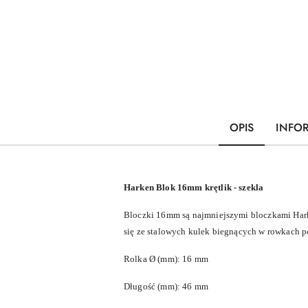
OPIS
INFO
Harken Blok 16mm krętlik - szekla
Bloczki 16mm są najmniejszymi bloczkami Hark
się ze stalowych kulek biegnących w rowkach p
Rolka Ø (mm): 16 mm
Długość (mm): 46 mm