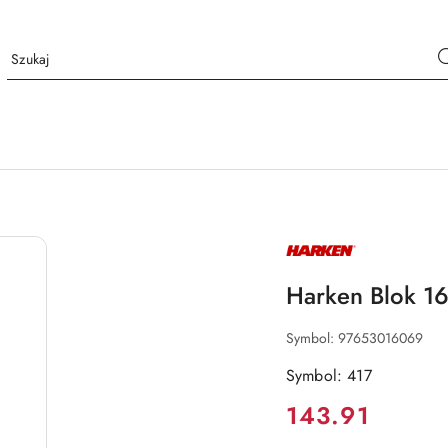
NAZWA
PRODUCENTA:
HARKEN
Harken Blok 16
Symbol:
97653016069
Symbol: 417
Cena:
143.91