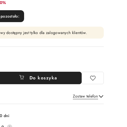
bat:
10%
pozostało:
wy dostępny jest tylko dla zalogowanych klientów.
Do koszyka
Zostaw telefon
Wyślij
0 dni
.9