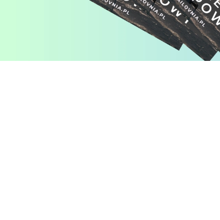
Pomiń karuzelę produktów