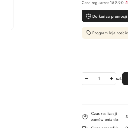
Ra
Cena regularna:
159.90
-
Do końca promocji 
Program lojalnościo
Ilość
szt.
Dostępność
Czas realizacji
i
3
zamówienia do:
dostawa
Cena przesyłki:
9