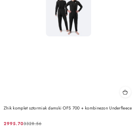
Zhik komplet sztormiak damski OFS 700 + kombinezon Underfleece
2995.70
3328.56
Cena
Cena
promocyjna:
przed