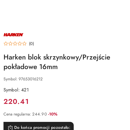
NAZWA
PRODUCENTA:
HARKEN
(0)
Harken blok skrzynkowy/Przejście
pokładowe 16mm
Symbol:
97653016212
Symbol: 421
Cena:
220.41
Rabat:
Cena regularna:
244.90
-10%
Do końca promocji pozostało: