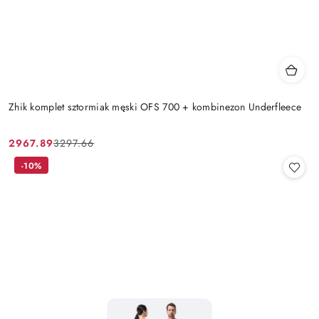
Zhik komplet sztormiak męski OFS 700 + kombinezon Underfleece
2967.89
3297.66
Cena
Cena
promocyjna:
przed
-10%
promocją: