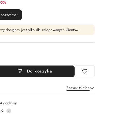
abat:
10%
pozostało:
wy dostępny jest tylko dla zalogowanych klientów.
Do koszyka
Zostaw telefon
Wyślij
4 godziny
.9