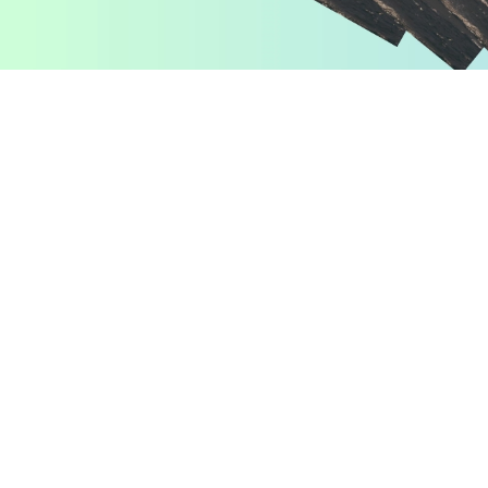
Pomiń karuzelę produktów