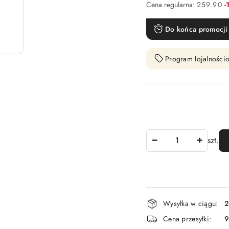
R
Cena regularna:
259.90
-
Do końca promocji 
Program lojalnościo
Ilość
szt.
Dostępność
Wysyłka w ciągu:
2
i
Cena przesyłki:
9
dostawa