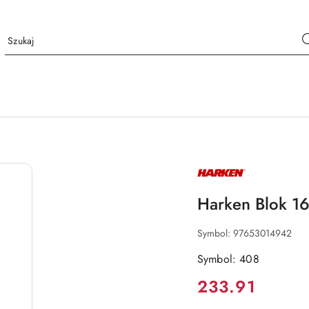
NAZWA
PRODUCENTA:
HARKEN
Harken Blok 1
Symbol:
97653014942
Symbol: 408
Cena:
233.91