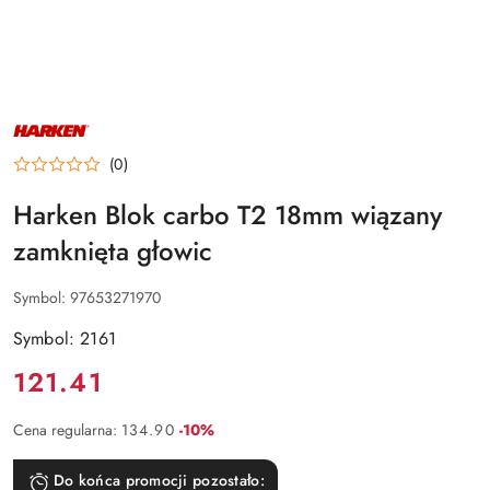
NAZWA
PRODUCENTA:
HARKEN
(0)
Harken Blok carbo T2 18mm wiązany
zamknięta głowic
Symbol:
97653271970
Symbol: 2161
Cena:
121.41
Rabat:
Cena regularna:
134.90
-10%
Do końca promocji pozostało: