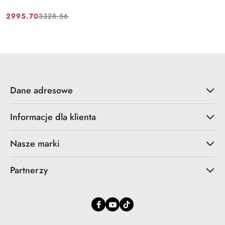
2995.70
3328.56
Cena
Cena
promocyjna:
przed
promocją:
Dane adresowe
Informacje dla klienta
Nasze marki
Partnerzy