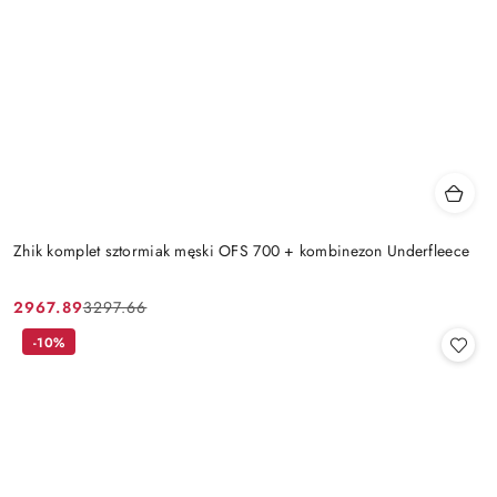
Zhik komplet sztormiak męski OFS 700 + kombinezon Underfleece
2967.89
3297.66
Cena
Cena
promocyjna:
przed
-10%
promocją: