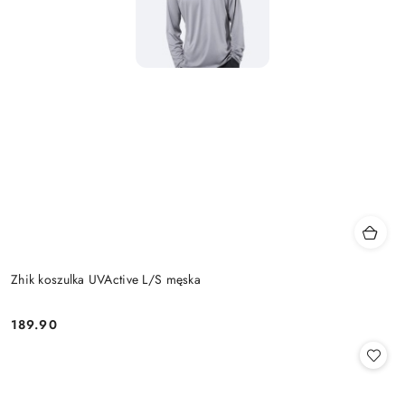
Zhik koszulka UVActive L/S męska
189.90
Cena: