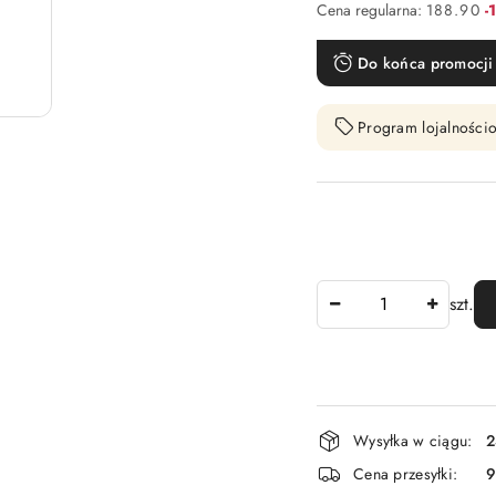
R
Cena regularna:
188.90
-
Do końca promocji 
Program lojalnościo
Ilość
szt.
Dostępność
Wysyłka w ciągu:
2
i
Cena przesyłki:
9
dostawa