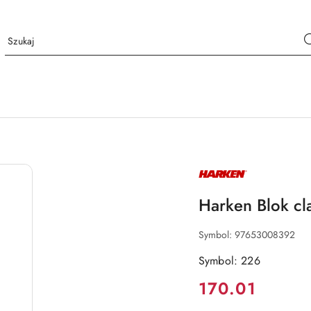
NAZWA
PRODUCENTA:
HARKEN
Harken Blok c
Symbol:
97653008392
Symbol: 226
Cena:
170.01