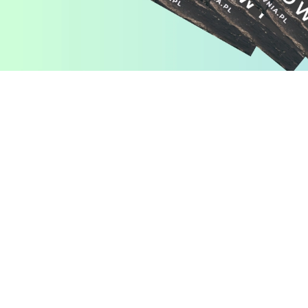
Pomiń karuzelę produktów