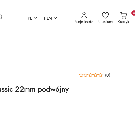
|
PL
PLN
Moje konto
Ulubione
Koszyk
(0)
lassic 22mm podwójny