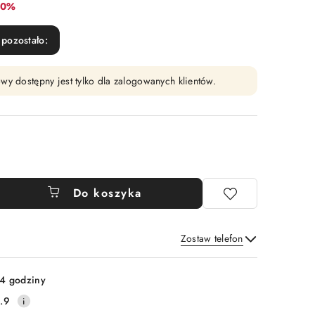
abat:
10%
pozostało:
wy dostępny jest tylko dla zalogowanych klientów.
Do koszyka
Zostaw telefon
Wyślij
4 godziny
.9