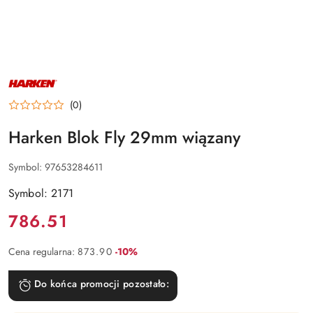
NAZWA
PRODUCENTA:
HARKEN
(0)
Harken Blok Fly 29mm wiązany
Symbol:
97653284611
Symbol: 2171
Cena:
786.51
Rabat:
Cena regularna:
873.90
-10%
Do końca promocji pozostało: