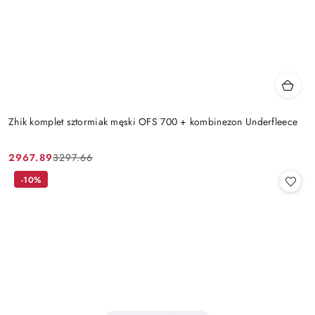
Zhik komplet sztormiak męski OFS 700 + kombinezon Underfleece
2967.89
3297.66
Cena
Cena
promocyjna:
przed
-10%
promocją: