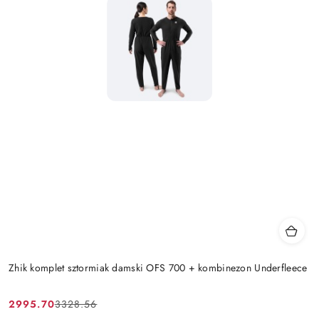
Zhik komplet sztormiak damski OFS 700 + kombinezon Underfleece
2995.70
3328.56
Cena
Cena