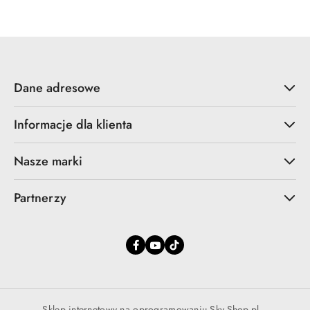
promocyjna:
przed
promocją:
Dane adresowe
Informacje dla klienta
Nasze marki
Partnerzy
Sklep internetowy na oprogramowaniu Sky-Shop.pl