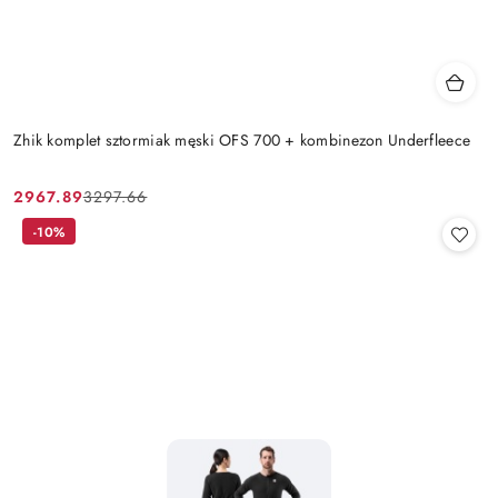
Zhik komplet sztormiak męski OFS 700 + kombinezon Underfleece
2967.89
3297.66
Cena
Cena
promocyjna:
przed
-10%
promocją: