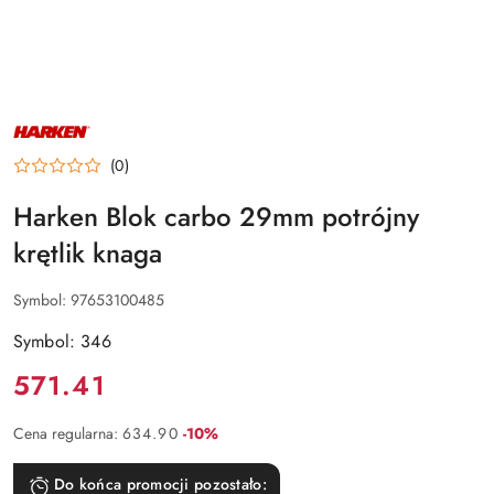
NAZWA
PRODUCENTA:
HARKEN
(0)
Harken Blok carbo 29mm potrójny
krętlik knaga
Symbol:
97653100485
Symbol: 346
Cena:
571.41
Rabat:
Cena regularna:
634.90
-10%
Do końca promocji pozostało: