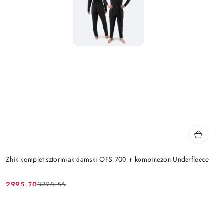
Zhik komplet sztormiak damski OFS 700 + kombinezon Underfleece
2995.70
3328.56
Cena
Cena
promocyjna:
przed
promocją: