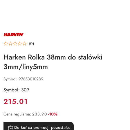
NAZWA
PRODUCENTA:
HARKEN
(0)
Harken Rolka 38mm do stalówki
3mm/liny5mm
Symbol:
97653010289
Symbol: 307
Cena:
215.01
Rabat:
Cena regularna:
238.90
-10%
Do końca promocji pozostało: