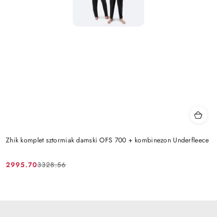
Zhik komplet sztormiak damski OFS 700 + kombinezon Underfleece
2995.70
3328.56
Cena
Cena
promocyjna:
przed
promocją: