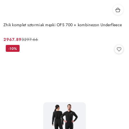
Zhik komplet sztormiak męski OFS 700 + kombinezon Underfleece
2967.89
3297.66
Cena
Cena
promocyjna:
przed
-10%
promocją: