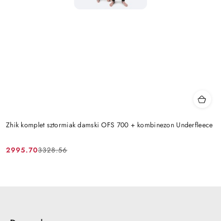
Zhik komplet sztormiak damski OFS 700 + kombinezon Underfleece
2995.70
3328.56
Cena
Cena
promocyjna:
przed
promocją: