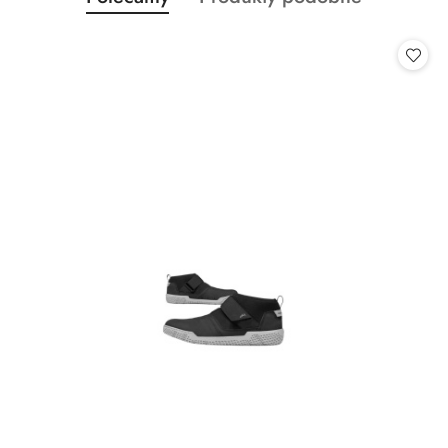
Pomiń karuzelę produktów
o
o
statusie:
statusie: