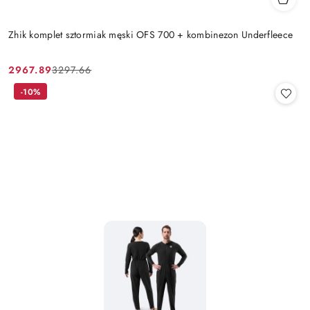
Zhik komplet sztormiak męski OFS 700 + kombinezon Underfleece
2967.89
3297.66
Cena
Cena
promocyjna:
przed
-10%
promocją: