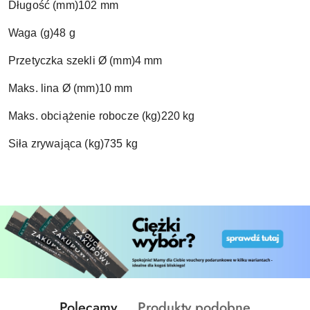
Długość (mm)102 mm
Waga (g)48 g
Przetyczka szekli Ø (mm)4 mm
Maks. lina Ø (mm)10 mm
Maks. obciążenie robocze (kg)220 kg
Siła zrywająca (kg)735 kg
Produkty
Produkty
Polecamy
Produkty podobne