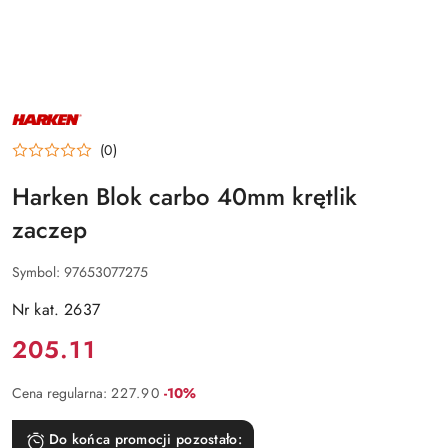
NAZWA
PRODUCENTA:
HARKEN
(0)
Harken Blok carbo 40mm krętlik
zaczep
Symbol:
97653077275
Nr kat. 2637
Cena:
205.11
Rabat:
Cena regularna:
227.90
-10%
Do końca promocji pozostało: