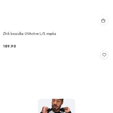
Zhik koszulka UVActive L/S męska
189.90
Cena: