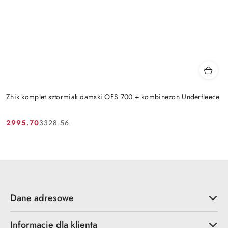
Zhik komplet sztormiak damski OFS 700 + kombinezon Underfleece
2995.70
3328.56
Cena
Cena
promocyjna:
przed
promocją:
Dane adresowe
Informacje dla klienta