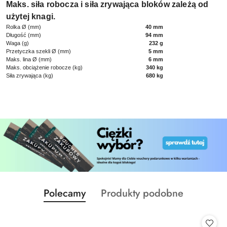
Maks. siła robocza i siła zrywająca bloków zależą od
użytej knagi.
Rolka Ø (mm)
40 mm
Długość (mm)
94 mm
Waga (g)
232 g
Przetyczka szekli Ø (mm)
5 mm
Maks. lina Ø (mm)
6 mm
Maks. obciążenie robocze (kg)
340 kg
Siła zrywająca (kg)
680 kg
Produkty
Produkty
Polecamy
Produkty podobne
Pomiń karuzelę produktów
o
o
statusie:
statusie: