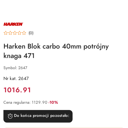
NAZWA
PRODUCENTA:
HARKEN
(0)
Harken Blok carbo 40mm potrójny
knaga 471
Symbol:
2647
Nr kat. 2647
Cena:
1016.91
Rabat:
Cena regularna:
1129.90
-10%
Do końca promocji pozostało: