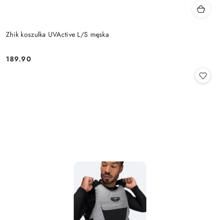
Zhik koszulka UVActive L/S męska
189.90
Cena: