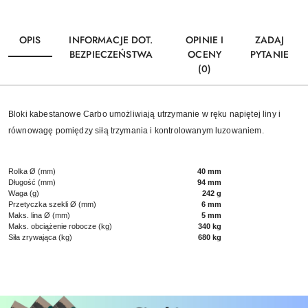
OPIS
INFORMACJE DOT.
OPINIE I
ZADAJ
BEZPIECZEŃSTWA
OCENY
PYTANIE
(0)
Bloki kabestanowe Carbo umożliwiają utrzymanie w ręku napiętej liny i
równowagę pomiędzy siłą trzymania i kontrolowanym luzowaniem.
Rolka Ø (mm)
40 mm
Długość (mm)
94 mm
Waga (g)
242 g
Przetyczka szekli Ø (mm)
6 mm
Maks. lina Ø (mm)
5 mm
Maks. obciążenie robocze (kg)
340 kg
Siła zrywająca (kg)
680 kg