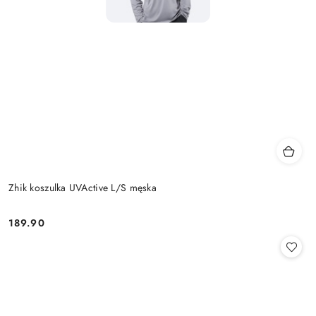
Zhik koszulka UVActive L/S męska
189.90
Cena: