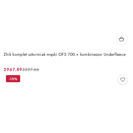
Zhik komplet sztormiak męski OFS 700 + kombinezon Underfleece
2967.89
3297.66
Cena
Cena
promocyjna:
przed
-10%
promocją: