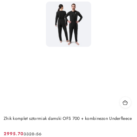
Zhik komplet sztormiak damski OFS 700 + kombinezon Underfleece
2995.70
3328.56
Cena
Cena