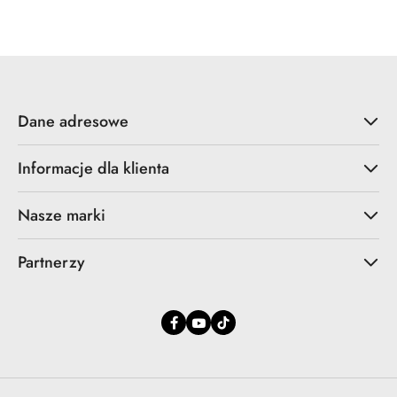
promocyjna:
przed
promocją:
Dane adresowe
Informacje dla klienta
Nasze marki
Partnerzy