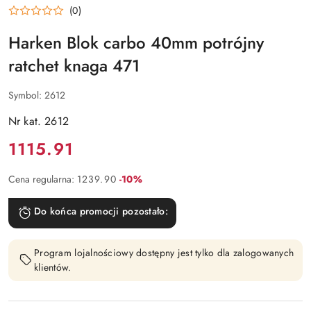
HARKEN
(0)
Harken Blok carbo 40mm potrójny
ratchet knaga 471
Symbol:
2612
Nr kat. 2612
Cena:
1115.91
Rabat:
Cena regularna:
1239.90
-10%
Do końca promocji pozostało:
Program lojalnościowy dostępny jest tylko dla zalogowanych
klientów.