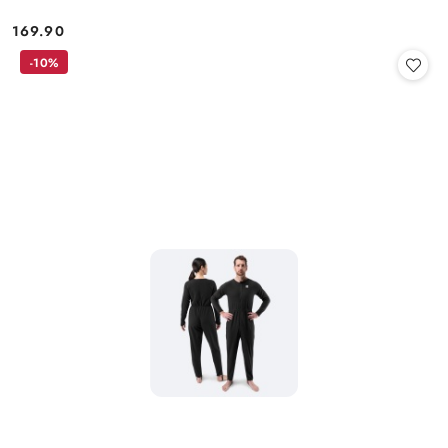
169.90
Cena:
-10%