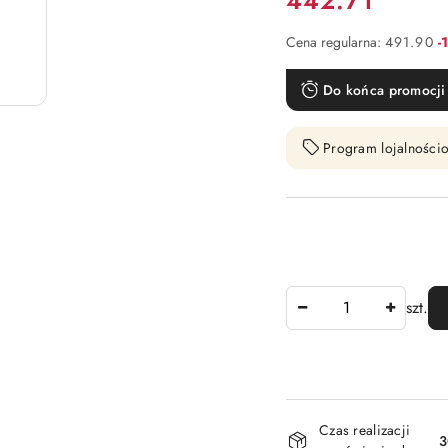
442.71
R
Cena regularna:
491.90
-
Do końca promocji 
Program lojalnościo
Ilość
szt.
Dostępność
Czas realizacji
i
3