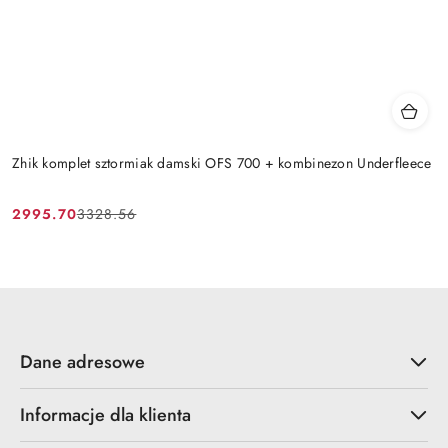
Zhik komplet sztormiak damski OFS 700 + kombinezon Underfleece
2995.70
3328.56
Cena
Cena
promocyjna:
przed
promocją:
Dane adresowe
Informacje dla klienta