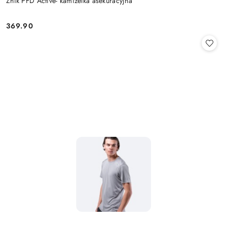
Zhik PFD Active- kamizelka asekuracyjna
369.90
Cena: