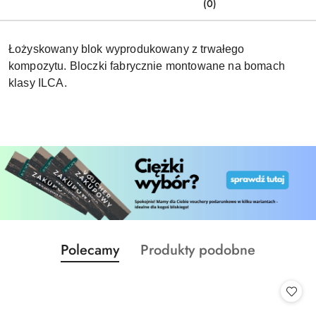
(0)
Łożyskowany blok wyprodukowany z trwałego
kompozytu. Bloczki fabrycznie montowane na bomach
klasy ILCA.
Produkty
Produkty
Polecamy
Produkty podobne
Pomiń karuzelę produktów
o
o
statusie:
statusie: