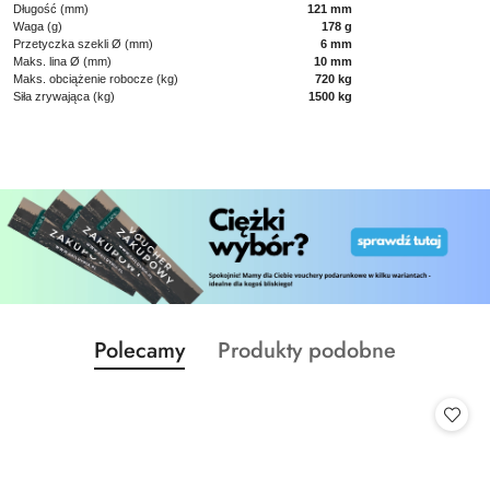
Długość (mm)
121 mm
Waga (g)
178 g
Przetyczka szekli Ø (mm)
6 mm
Maks. lina Ø (mm)
10 mm
Maks. obciążenie robocze (kg)
720 kg
Siła zrywająca (kg)
1500 kg
Produkty
Produkty
Polecamy
Produkty podobne
Pomiń karuzelę produktów
o
o
statusie:
statusie: