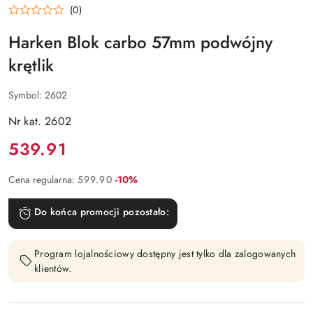
HARKEN
(0)
Harken Blok carbo 57mm podwójny
krętlik
Symbol:
2602
Nr kat. 2602
Cena:
539.91
Rabat:
Cena regularna:
599.90
-10%
Do końca promocji pozostało:
Program lojalnościowy dostępny jest tylko dla zalogowanych
klientów.