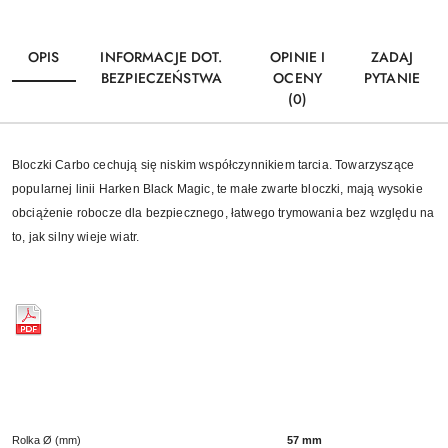
OPIS
INFORMACJE DOT.
OPINIE I
ZADAJ
BEZPIECZEŃSTWA
OCENY
PYTANIE
(0)
Bloczki Carbo cechują się niskim współczynnikiem tarcia. Towarzyszące
popularnej linii Harken Black Magic, te małe zwarte bloczki, mają wysokie
obciążenie robocze dla bezpiecznego, łatwego trymowania bez względu na
to, jak silny wieje wiatr.
Rolka Ø (mm)
57 mm