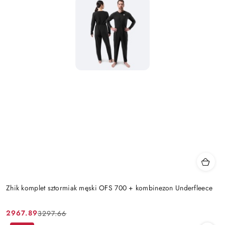
Zhik komplet sztormiak męski OFS 700 + kombinezon Underfleece
2967.89
3297.66
Cena
Cena