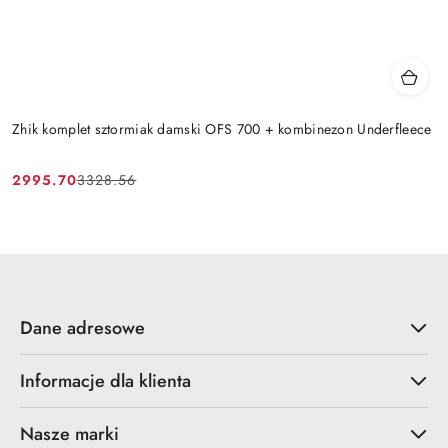
Zhik komplet sztormiak damski OFS 700 + kombinezon Underfleece
2995.70
3328.56
Cena
Cena
promocyjna:
przed
promocją:
Dane adresowe
Informacje dla klienta
Nasze marki