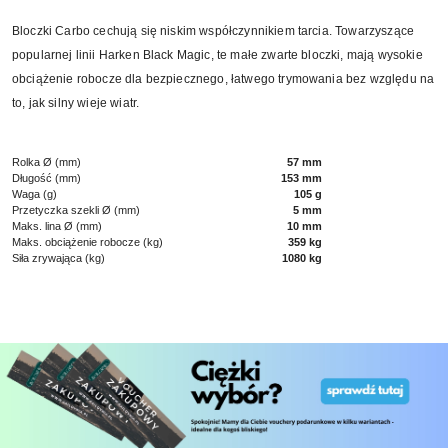
Bloczki Carbo cechują się niskim współczynnikiem tarcia. Towarzyszące
popularnej linii Harken Black Magic, te małe zwarte bloczki, mają wysokie
obciążenie robocze dla bezpiecznego, łatwego trymowania bez względu na
to, jak silny wieje wiatr.
Rolka Ø (mm)
57 mm
Długość (mm)
153 mm
Waga (g)
105 g
Przetyczka szekli Ø (mm)
5 mm
Maks. lina Ø (mm)
10 mm
Maks. obciążenie robocze (kg)
359 kg
Siła zrywająca (kg)
1080 kg