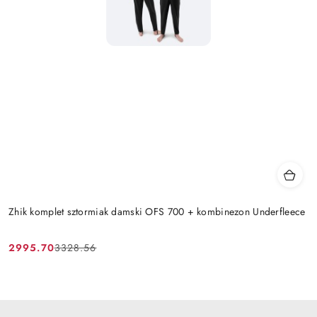
Zhik komplet sztormiak damski OFS 700 + kombinezon Underfleece
2995.70
3328.56
Cena
Cena
promocyjna:
przed
promocją: