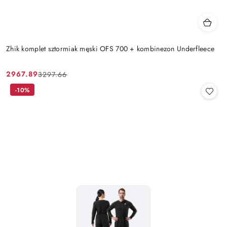
Zhik komplet sztormiak męski OFS 700 + kombinezon Underfleece
2967.89
3297.66
Cena
Cena
promocyjna:
przed
-10%
promocją: