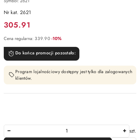
Symbol:
2621
Nr kat. 2621
Cena:
305.91
Rabat:
Cena regularna:
339.90
-10%
Do końca promocji pozostało:
Program lojalnościowy dostępny jest tylko dla zalogowanych
klientów.
Ilość
szt.