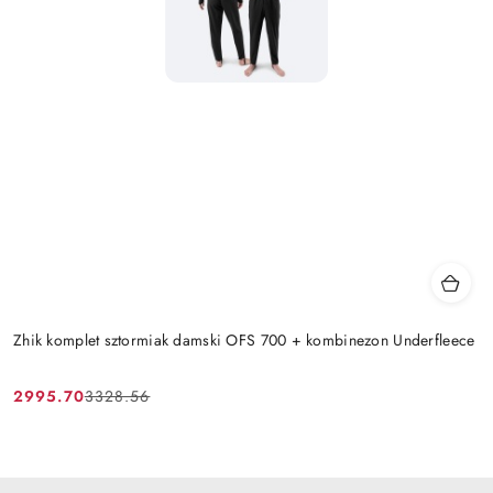
Zhik komplet sztormiak damski OFS 700 + kombinezon Underfleece
2995.70
3328.56
Cena
Cena
promocyjna:
przed
promocją: