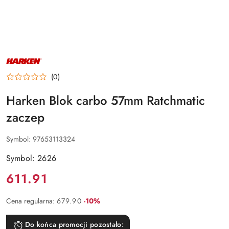
NAZWA
PRODUCENTA:
HARKEN
(0)
Harken Blok carbo 57mm Ratchmatic
zaczep
Symbol:
97653113324
Symbol: 2626
Cena:
611.91
Rabat:
Cena regularna:
679.90
-10%
Do końca promocji pozostało: