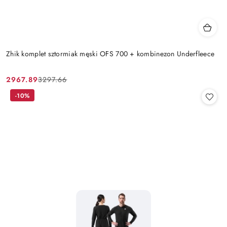
Zhik komplet sztormiak męski OFS 700 + kombinezon Underfleece
2967.89
3297.66
Cena
Cena
promocyjna:
przed
-10%
promocją: