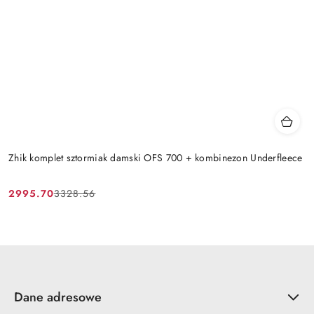
Zhik komplet sztormiak damski OFS 700 + kombinezon Underfleece
2995.70
3328.56
Cena
Cena
promocyjna:
przed
promocją:
Dane adresowe