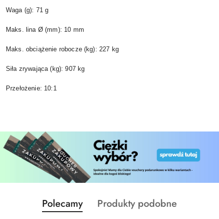
Waga (g): 71 g
Maks. lina Ø (mm): 10 mm
Maks. obciążenie robocze (kg): 227 kg
Siła zrywająca (kg): 907 kg
Przełożenie: 10:1
Produkty
Produkty
Polecamy
Produkty podobne
Pomiń karuzelę produktów
o
o