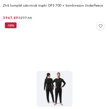
Zhik komplet sztormiak męski OFS 700 + kombinezon Underfleece
2967.89
3297.66
Cena
Cena
promocyjna:
przed
-10%
promocją: