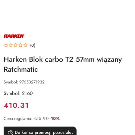
NAZWA
PRODUCENTA:
HARKEN
(0)
Harken Blok carbo T2 57mm wiązany
Ratchmatic
Symbol:
97653271932
Symbol: 2160
Cena:
410.31
Rabat:
Cena regularna:
455.90
-10%
Do końca promocji pozostało: