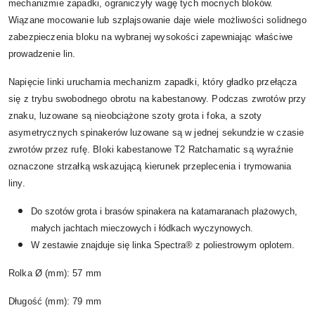
mechanizmie zapadki, ograniczyły wagę tych mocnych bloków.
Wiązane mocowanie lub szplajsowanie daje wiele możliwości solidnego
zabezpieczenia bloku na wybranej wysokości zapewniając właściwe
prowadzenie lin.
Napięcie linki uruchamia mechanizm zapadki, który gładko przełącza
się z trybu swobodnego obrotu na kabestanowy. Podczas zwrotów przy
znaku, luzowane są nieobciążone szoty grota i foka, a szoty
asymetrycznych spinakerów luzowane są w jednej sekundzie w czasie
zwrotów przez rufę. Bloki kabestanowe T2 Ratchamatic są wyraźnie
oznaczone strzałką wskazującą kierunek przeplecenia i trymowania
liny.
Do szotów grota i brasów spinakera na katamaranach plażowych,
małych jachtach mieczowych i łódkach wyczynowych.
W zestawie znajduje się linka Spectra® z poliestrowym oplotem.
Rolka Ø (mm): 57 mm
Długość (mm): 79 mm