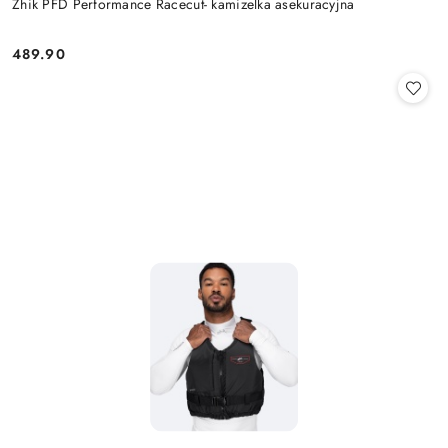
Zhik PFD Performance Racecut- kamizelka asekuracyjna
489.90
Cena: