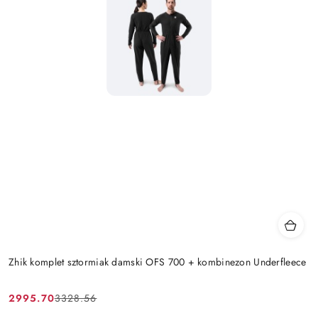
Zhik komplet sztormiak damski OFS 700 + kombinezon Underfleece
2995.70
3328.56
Cena
Cena