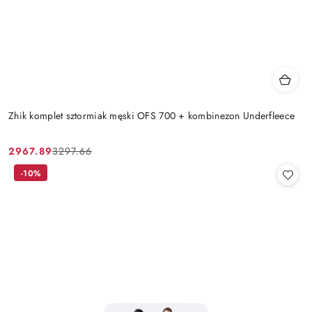
Zhik komplet sztormiak męski OFS 700 + kombinezon Underfleece
2967.89
3297.66
Cena
Cena
promocyjna:
przed
-10%
promocją: