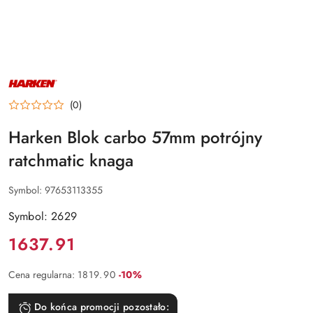
NAZWA
PRODUCENTA:
HARKEN
(0)
Harken Blok carbo 57mm potrójny
ratchmatic knaga
Symbol:
97653113355
Symbol: 2629
Cena:
1637.91
Rabat:
Cena regularna:
1819.90
-10%
Do końca promocji pozostało: