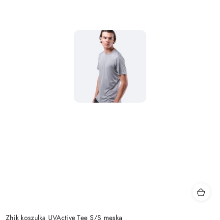
Zhik koszulka UVActive Tee S/S męska