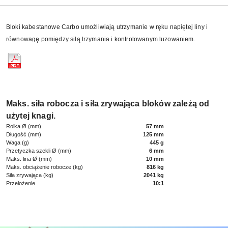
Bloki kabestanowe Carbo umożliwiają utrzymanie w ręku napiętej liny i
równowagę pomiędzy siłą trzymania i kontrolowanym luzowaniem.
Maks. siła robocza i siła zrywająca bloków zależą od
użytej knagi.
Rolka Ø (mm)
57 mm
Długość (mm)
125 mm
Waga (g)
445 g
Przetyczka szekli Ø (mm)
6 mm
Maks. lina Ø (mm)
10 mm
Maks. obciążenie robocze (kg)
816 kg
Siła zrywająca (kg)
2041 kg
Przełożenie
10:1