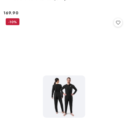
169.90
Cena:
-10%