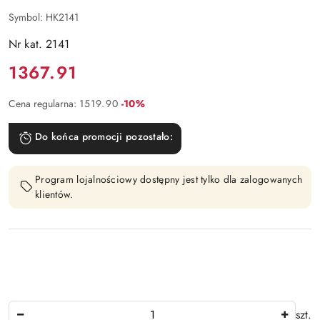
Symbol:
HK2141
Nr kat. 2141
Cena:
1367.91
Rabat:
Cena regularna:
1519.90
-10%
Do końca promocji pozostało:
Program lojalnościowy dostępny jest tylko dla zalogowanych
klientów.
Ilość
szt.