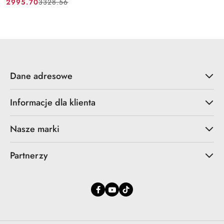
2995.70
3328.56
Cena
Cena
promocyjna:
przed
promocją:
Dane adresowe
Informacje dla klienta
Nasze marki
Partnerzy