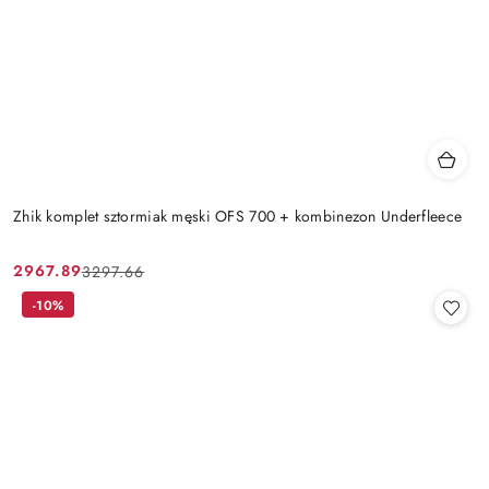
Zhik komplet sztormiak męski OFS 700 + kombinezon Underfleece
2967.89
3297.66
Cena
Cena
promocyjna:
przed
-10%
promocją: