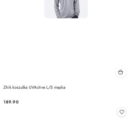
Zhik koszulka UVActive L/S męska
189.90
Cena: