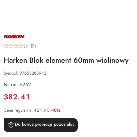
NAZWA
PRODUCENTA:
HARKEN
(0)
Harken Blok element 60mm wiolinowy
Symbol:
97653283942
Nr kat. 6262
Cena:
382.41
Rabat:
Cena regularna:
424.90
-10%
Do końca promocji pozostało: