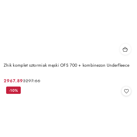
Zhik komplet sztormiak męski OFS 700 + kombinezon Underfleece
2967.89
3297.66
Cena
Cena
promocyjna:
przed
-10%
promocją: