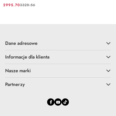
2995.70
3328.56
Cena
Cena
promocyjna:
przed
promocją:
Dane adresowe
Informacje dla klienta
Nasze marki
Partnerzy