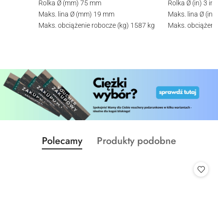
Rolka Ø (mm)
75 mm
Rolka Ø (in)
3 in
Maks. lina Ø (mm)
19 mm
Maks. lina Ø (in)
Maks. obciążenie robocze (kg)
1587 kg
Maks. obciążenie
Produkty
Produkty
Polecamy
Produkty podobne
Pomiń karuzelę produktów
o
o
statusie:
statusie: