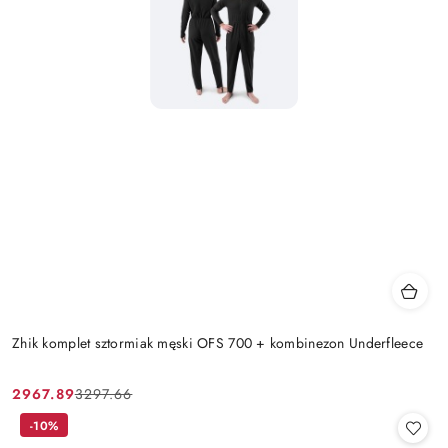
Zhik komplet sztormiak męski OFS 700 + kombinezon Underfleece
2967.89
3297.66
Cena
Cena
promocyjna:
przed
-10%