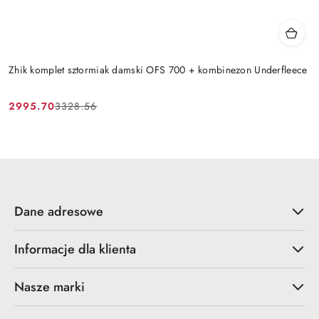
Zhik komplet sztormiak damski OFS 700 + kombinezon Underfleece
2995.70
3328.56
Cena
Cena
promocyjna:
przed
promocją:
Dane adresowe
Informacje dla klienta
Nasze marki