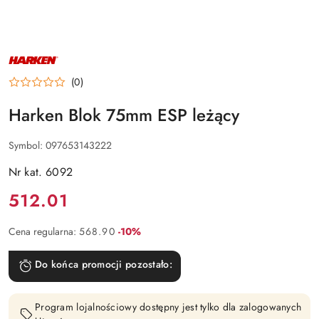
NAZWA
PRODUCENTA:
HARKEN
(0)
Harken Blok 75mm ESP leżący
Symbol:
097653143222
Nr kat. 6092
Cena:
512.01
Rabat:
Cena regularna:
568.90
-10%
Do końca promocji pozostało:
Program lojalnościowy dostępny jest tylko dla zalogowanych