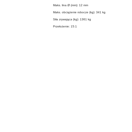
Maks. lina Ø (mm): 12 mm
Maks. obciążenie robocze (kg): 341 kg
Siła zrywająca (kg): 1361 kg
Przełożenie: 15:1
Pomiń karuzelę produktów