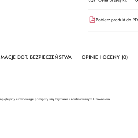
Pobierz produkt do P
RMACJE DOT. BEZPIECZEŃSTWA
OPINIE I OCENY (0)
apiętej liny i równowagę pomiędzy siłą trzymania i kontrolowanym luzowaniem.