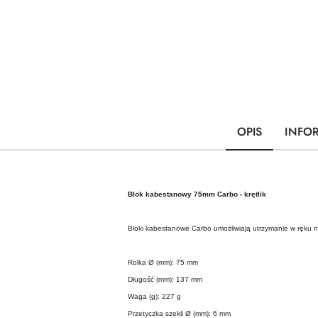
OPIS
INFO
Blok kabestanowy 75mm Carbo - krętlik
Bloki kabestanowe Carbo umożliwiają utrzymanie w ręku n
Rolka Ø (mm): 75 mm
Długość (mm): 137 mm
Waga (g): 227 g
Przetyczka szekli Ø (mm): 6 mm