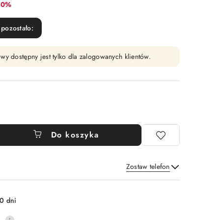
abat:
10%
pozostało:
wy dostępny jest tylko dla zalogowanych klientów.
Do koszyka
Zostaw telefon
Wyślij
0 dni
0