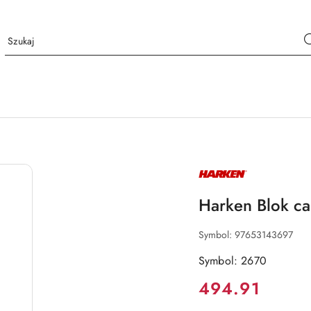
NAZWA
PRODUCENTA:
HARKEN
Harken Blok c
Symbol:
97653143697
Symbol: 2670
Cena:
494.91