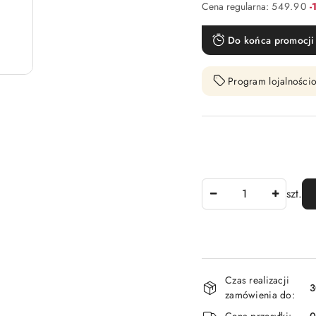
R
Cena regularna:
549.90
-
Do końca promocji 
Program lojalnościo
Ilość
szt.
Dostępność
Czas realizacji
i
3
zamówienia do:
dostawa
Cena przesyłki: