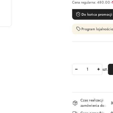
R
Cena regularna:
480.00
-
Do końca promocji 
Program lojalnościo
Ilość
szt.
Dostępność
Czas realizacji
i
3
zamówienia do:
dostawa
Cena przesyłki: