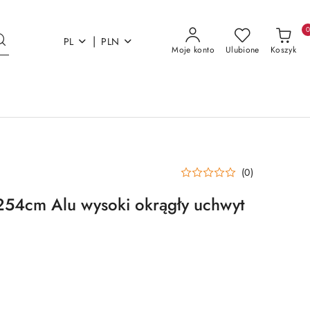
|
PL
PLN
Moje konto
Ulubione
Koszyk
(0)
254cm Alu wysoki okrągły uchwyt