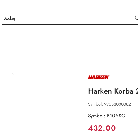
NAZWA
PRODUCENTA:
HARKEN
Harken Korba 
Symbol:
97653000082
Symbol: B10ASG
Cena:
432.00