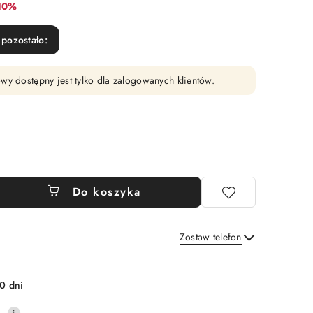
abat:
10%
pozostało:
wy dostępny jest tylko dla zalogowanych klientów.
Do koszyka
Zostaw telefon
Wyślij
0 dni
0