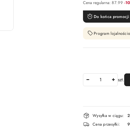
Rab
Cena regularna:
87.99
-1
Do końca promocji 
Program lojalnościo
Ilość
szt.
Dostępność
Wysyłka w ciągu:
2
i
Cena przesyłki:
9
dostawa