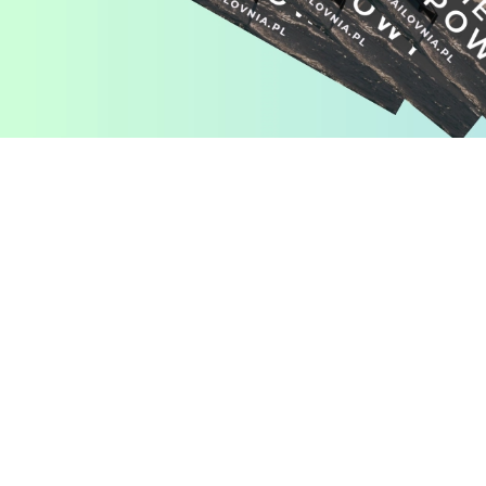
Pomiń karuzelę produktów