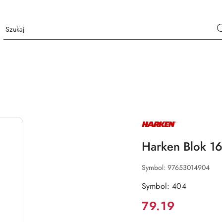
NAZWA
PRODUCENTA:
HARKEN
Harken Blok 16
Symbol:
97653014904
Symbol: 404
Cena:
79.19