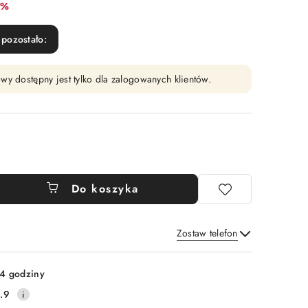
at:
0%
pozostało:
wy dostępny jest tylko dla zalogowanych klientów.
Do koszyka
Zostaw telefon
Wyślij
4 godziny
.9