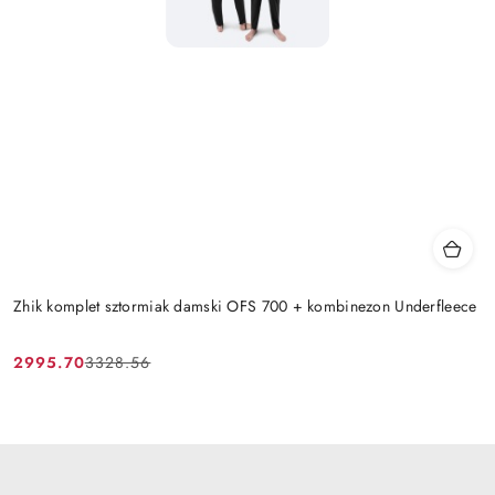
Zhik komplet sztormiak damski OFS 700 + kombinezon Underfleece
2995.70
3328.56
Cena
Cena
promocyjna:
przed
promocją: