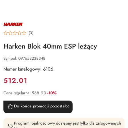
NAZWA
PRODUCENTA:
HARKEN
(0)
Harken Blok 40mm ESP leżący
Symbol:
097653238348
Numer katalogowy: 6106
Cena:
512.01
Rabat:
Cena regularna:
568.90
-10%
Do końca promocji pozostało:
Program lojalnościowy dostępny jest tylko dla zalogowanych