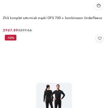
Zhik komplet sztormiak męski OFS 700 + kombinezon Underfleece
2967.89
3297.66
Cena
Cena
promocyjna:
przed
-10%
promocją: