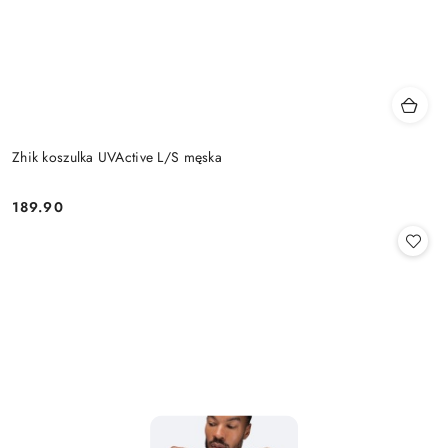
Zhik koszulka UVActive L/S męska
189.90
Cena: