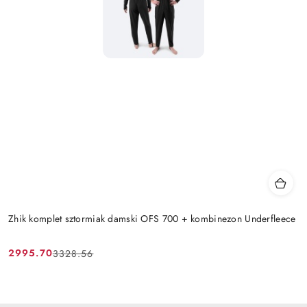
Zhik komplet sztormiak damski OFS 700 + kombinezon Underfleece
2995.70
3328.56
Cena
Cena
promocyjna:
przed
promocją: