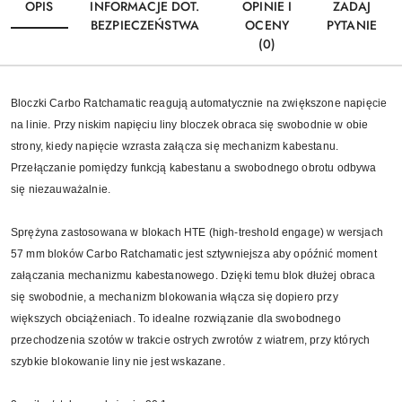
OPIS
INFORMACJE DOT.
OPINIE I
ZADAJ
BEZPIECZEŃSTWA
OCENY
PYTANIE
(0)
Bloczki Carbo Ratchamatic reagują automatycznie na zwiększone napięcie
na linie. Przy niskim napięciu liny bloczek obraca się swobodnie w obie
strony, kiedy napięcie wzrasta załącza się mechanizm kabestanu.
Przełączanie pomiędzy funkcją kabestanu a swobodnego obrotu odbywa
się niezauważalnie.
Sprężyna zastosowana w blokach HTE (high-treshold engage) w wersjach
57 mm bloków Carbo Ratchamatic jest sztywniejsza aby opóźnić moment
załączania mechanizmu kabestanowego. Dzięki temu blok dłużej obraca
się swobodnie, a mechanizm blokowania włącza się dopiero przy
większych obciążeniach. To idealne rozwiązanie dla swobodnego
przechodzenia szotów w trakcie ostrych zwrotów z wiatrem, przy których
szybkie blokowanie liny nie jest wskazane.