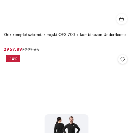
Zhik komplet sztormiak męski OFS 700 + kombinezon Underfleece
2967.89
3297.66
Cena
Cena
promocyjna:
przed
-10%
promocją: