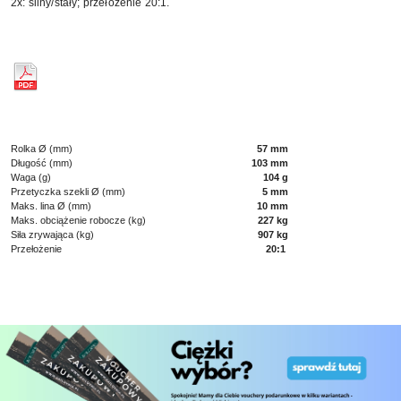
2x: silny/stały; przełożenie 20:1.
Rolka Ø (mm)
57 mm
Długość (mm)
103 mm
Waga (g)
104 g
Przetyczka szekli Ø (mm)
5 mm
Maks. lina Ø (mm)
10 mm
Maks. obciążenie robocze (kg)
227 kg
Siła zrywająca (kg)
907 kg
Przełożenie
20:1