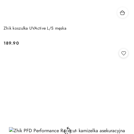
Zhik koszulka UVActive L/S męska
189.90
Cena: