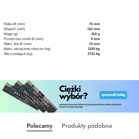
Rolka Ø (mm)
75 mm
Długość (mm)
152 mm
Waga (g)
402 g
Przetyczka szekli Ø (mm)
8 mm
Maks. lina Ø (mm)
14 mm
Maks. obciążenie robocze (kg)
1100 kg
Siła zrywająca (kg)
2722 kg
Produkty
Produkty
Polecamy
Produkty podobne
Pomiń karuzelę produktów
o
o