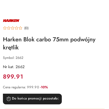
NAZWA
PRODUCENTA:
HARKEN
(0)
Harken Blok carbo 75mm podwójny
krętlik
Symbol:
2662
Nr kat. 2662
Cena:
899.91
Rabat:
Cena regularna:
999.90
-10%
Do końca promocji pozostało: