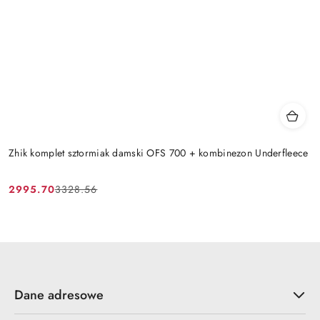
Zhik komplet sztormiak damski OFS 700 + kombinezon Underfleece
2995.70
3328.56
Cena
Cena
promocyjna:
przed
promocją:
Dane adresowe