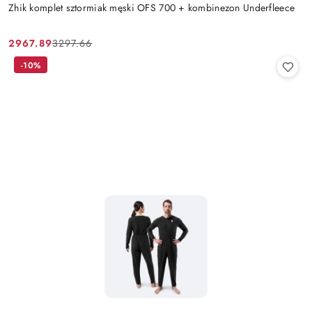
Zhik komplet sztormiak męski OFS 700 + kombinezon Underfleece
2967.89
3297.66
Cena
Cena
promocyjna:
przed
-10%
promocją: