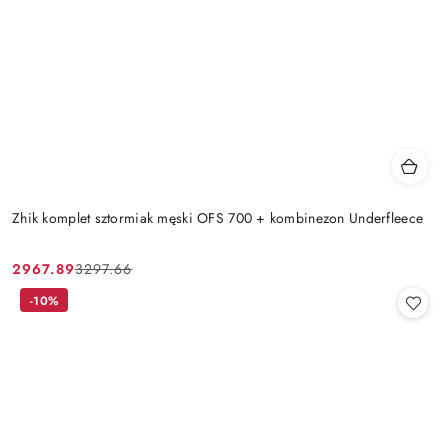
Zhik komplet sztormiak męski OFS 700 + kombinezon Underfleece
2967.89
3297.66
Cena
Cena
promocyjna:
przed
-10%
promocją: