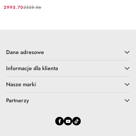
2995.70
3328.56
Cena
Cena
promocyjna:
przed
promocją:
Dane adresowe
Informacje dla klienta
Nasze marki
Partnerzy