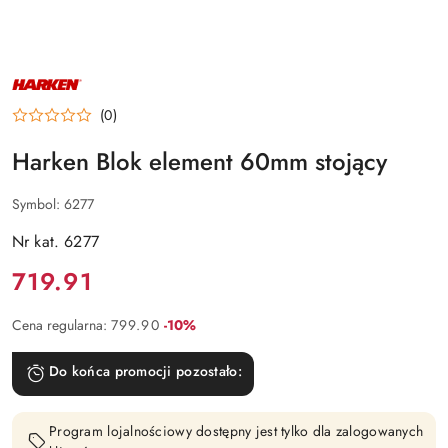
NAZWA
PRODUCENTA:
HARKEN
(0)
Harken Blok element 60mm stojący
Symbol:
6277
Nr kat. 6277
Cena:
719.91
Rabat:
Cena regularna:
799.90
-10%
Do końca promocji pozostało:
Program lojalnościowy dostępny jest tylko dla zalogowanych