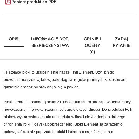
Pobierz produkt do PDF
OPIS
INFORMACJE DOT.
OPINIE I
ZADAJ
BEZPIECZEŃSTWA
OCENY
PYTANIE
(0)
Te stojące bloki to uzupełnienie naszej linii Element. Użyj ich do
prowadzenia szotów, fałów, baksztagów, regulacji i innych zastosowań
gdzie nie chcesz by blok obijał się o pokład.
Bloki Element posiadają poliki z kutego aluminium dla zapewnienia mocy i
nowoczesną linię wykończenia, co daje efekt solidności. Do produkcji tych
bloków wykorzystano minimum metalu w ilości niezbędnej do dobrego
chronienia rolki i łożyska poprzecznego. Bloki Element są zarazem o
połowę tańsze niż poprzednie bloki Harkena o najniższej cenie.