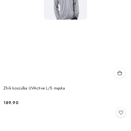
Zhik koszulka UVActive L/S męska
189.90
Cena: